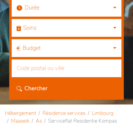
Durée
Soins
Budget
Chercher
Hébergement
Résidence services
Limbourg
Maaseik
As
Serviceflat Residentie Kompas