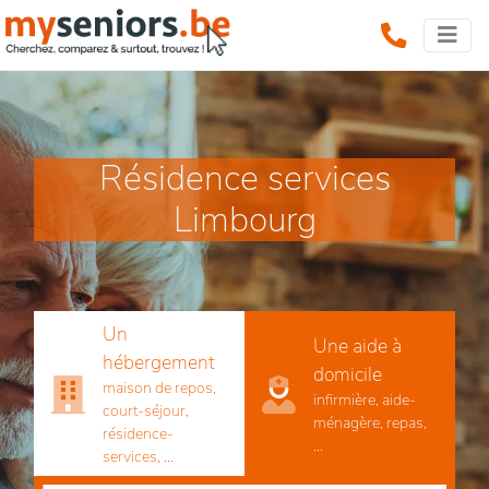
Résidence services
Limbourg
Un
Une aide à
hébergement
domicile
maison de repos,
infirmière, aide-
court-séjour,
ménagère, repas,
résidence-
...
services, ...