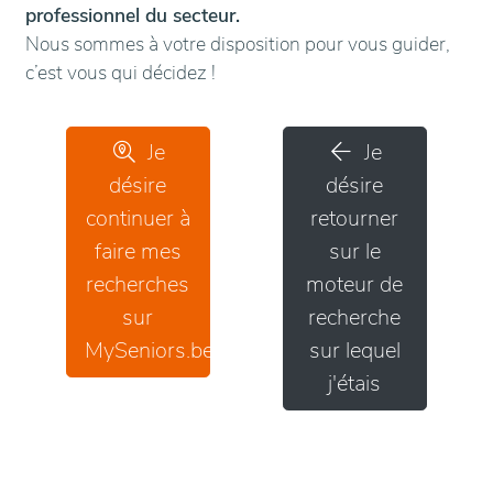
professionnel du secteur.
Nous sommes à votre disposition pour vous guider,
c’est vous qui décidez !
Je
Je
désire
désire
continuer à
retourner
faire mes
sur le
recherches
moteur de
sur
recherche
MySeniors.be
sur lequel
j'étais