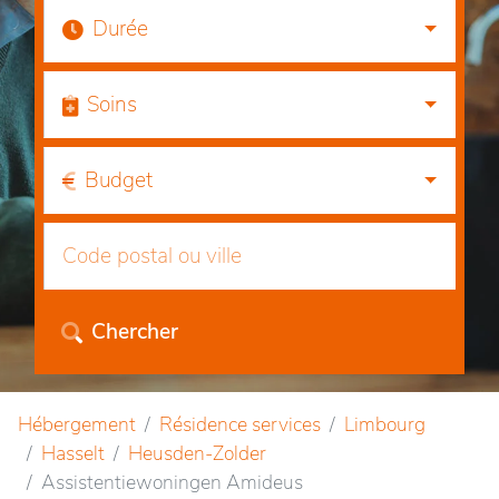
Durée
Soins
Budget
Chercher
Hébergement
Résidence services
Limbourg
Hasselt
Heusden-Zolder
Assistentiewoningen Amideus