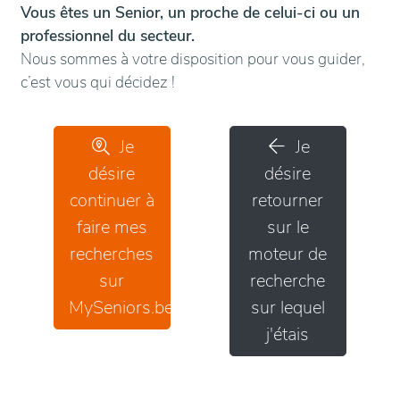
Vous êtes un Senior, un proche de celui-ci ou un
professionnel du secteur.
Nous sommes à votre disposition pour vous guider,
c’est vous qui décidez !
Je
Je
désire
désire
continuer à
retourner
faire mes
sur le
recherches
moteur de
sur
recherche
MySeniors.be
sur lequel
j'étais