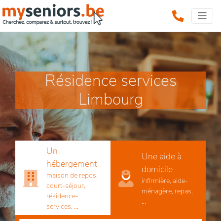
Résidence services
Limbourg
Un
Une aide à
hébergement
domicile
maison de repos,
infirmière, aide-
court-séjour,
ménagère, repas,
résidence-
...
services, ...