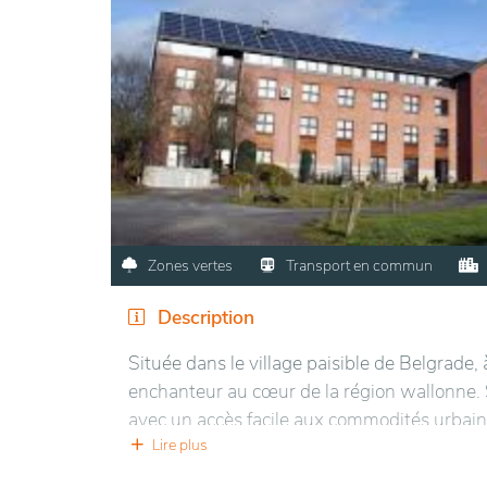
Zones vertes
Transport en commun
Description
Située dans le village paisible de Belgrade,
enchanteur au cœur de la région wallonne
avec un accès facile aux commodités urbaine
commun.
Lire plus