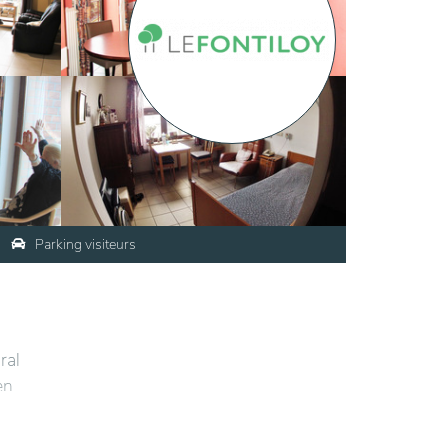
Parking visiteurs
ral
en