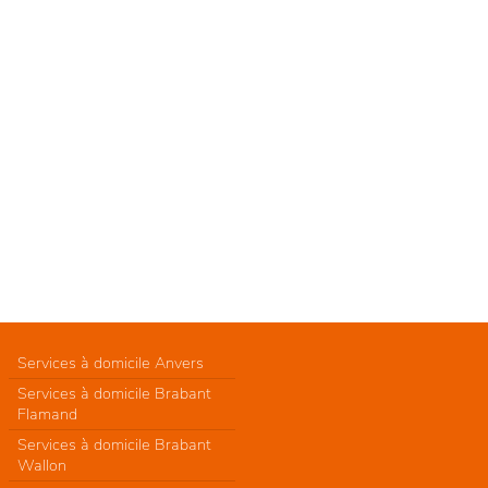
Services à domicile Anvers
Services à domicile Brabant
Flamand
Services à domicile Brabant
Wallon