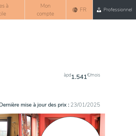
es à
Mon
FR
Professionnel
ile
compte
àpd
€/mois
1.541
Dernière mise à jour des prix :
23/01/2025