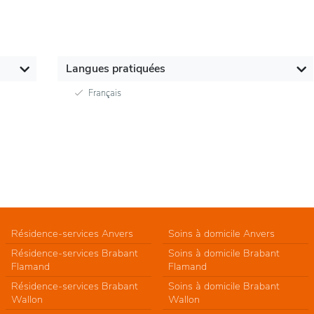
Langues pratiquées
Français
Résidence-services Anvers
Soins à domicile Anvers
Résidence-services Brabant
Soins à domicile Brabant
Flamand
Flamand
Résidence-services Brabant
Soins à domicile Brabant
Wallon
Wallon