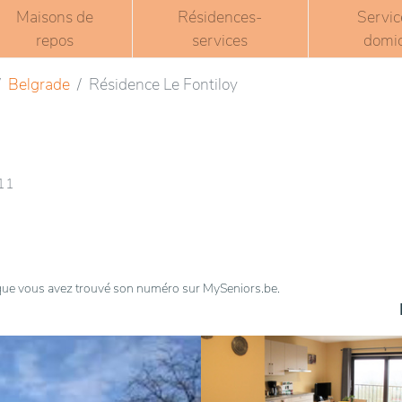
Maisons de
Résidences-
Servic
repos
services
domic
Belgrade
Résidence Le Fontiloy
411
t que vous avez trouvé son numéro sur MySeniors.be.