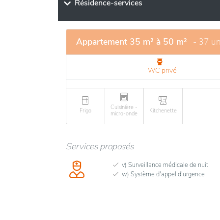
environnement sûr et agréable. De plus, la 
Résidence-services
proximité, tels que des commerces et des ét
personnel est dévoué et professionnel, ga
bienveillant.
Appartement 35 m² à 50 m²
- 37 un
WC privé
Cuisinière -
Frigo
Kitchenette
micro-onde
Services proposés
v) Surveillance médicale de nuit
w) Système d'appel d'urgence