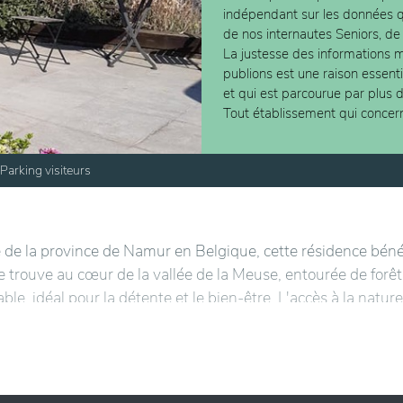
indépendant sur les données
de nos internautes Seniors, de
La justesse des informations m
publions est une raison essent
et qui est parcourue par plus 
Tout établissement qui concer
Parking visiteurs
 de la province de Namur en Belgique, cette résidence béné
e trouve au cœur de la vallée de la Meuse, entourée de forêt
able, idéal pour la détente et le bien-être. L'accès à la nature
és en plein air.
 aux besoins des résidents, avec des espaces spacieux et
’architecture combine confort et fonctionnalité, assurant un