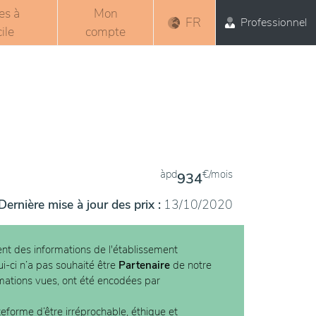
es à
Mon
FR
Professionnel
ile
compte
àpd
€/mois
934
Dernière mise à jour des prix :
13/10/2020
nt des informations de l'établissement
ui-ci n’a pas souhaité être
Partenaire
de notre
rmations vues, ont été encodées par
teforme d’être irréprochable, éthique et