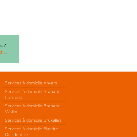
s ?
t »
.
Services à domicile Anvers
Services à domicile Brabant
Flamand
Services à domicile Brabant
Wallon
Services à domicile Bruxelles
Services à domicile Flandre
Occidentale