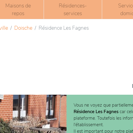
Maisons de
Résidences-
Servic
repos
services
domic
ille
Doische
Résidence Les Fagnes
Vous ne voyez que partielleme
Résidence Les Fagnes
car cel
plateforme. Toutefois les info
l'établissement.
Il est important pour notre pla