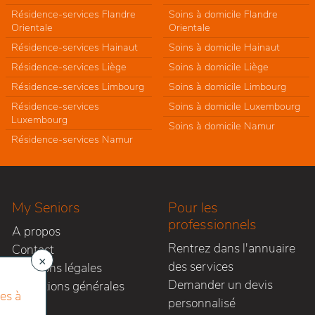
Résidence-services Flandre
Soins à domicile Flandre
Orientale
Orientale
Résidence-services Hainaut
Soins à domicile Hainaut
Résidence-services Liège
Soins à domicile Liège
Résidence-services Limbourg
Soins à domicile Limbourg
Résidence-services
Soins à domicile Luxembourg
Luxembourg
Soins à domicile Namur
Résidence-services Namur
My Seniors
Pour les
professionnels
A propos
Rentrez dans l'annuaire
Contact
×
des services
Mentions légales
Demander un devis
Conditions générales
es à
personnalisé