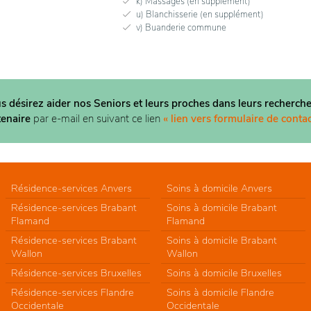
k) Massages (en supplément)
u) Blanchisserie (en supplément)
v) Buanderie commune
us désirez aider nos Seniors et leurs proches dans
leurs recherche
tenaire
par e-mail en suivant ce lien
« lien vers formulaire de contac
Résidence-services Anvers
Soins à domicile Anvers
Résidence-services Brabant
Soins à domicile Brabant
Flamand
Flamand
Résidence-services Brabant
Soins à domicile Brabant
Wallon
Wallon
Résidence-services Bruxelles
Soins à domicile Bruxelles
Résidence-services Flandre
Soins à domicile Flandre
Occidentale
Occidentale