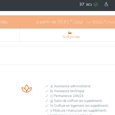
région permet une qualité de vie élevée, avec des services d
37
ablissements médicaux. Les soins de santé sont de qualité, 
rantissant une attention personnalisée et un accompagneme
€
ités
à partir de
30,61
/ jour
€
(+/-
933,61
/ moi
SDB privée
a) Assistance administrative
b) Assistance technique
c) Permanence 24h/24
g) Salon de coiffure (en supplément)
h) Coiffure en logement (en supplément)
i) Pédicure / manucure (en supplément)