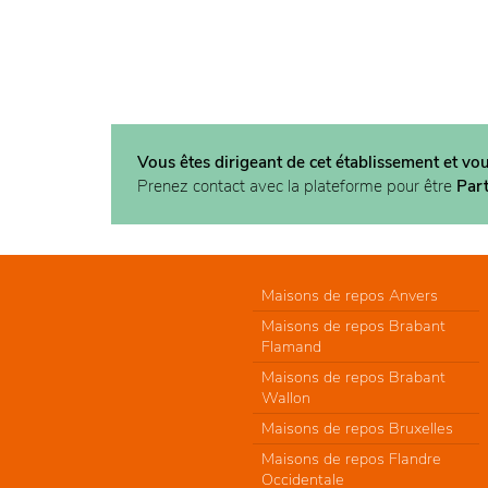
Vous êtes dirigeant de cet établissement et vo
Prenez contact avec la plateforme pour être
Par
Maisons de repos Anvers
Maisons de repos Brabant
Flamand
Maisons de repos Brabant
Wallon
Maisons de repos Bruxelles
Maisons de repos Flandre
Occidentale