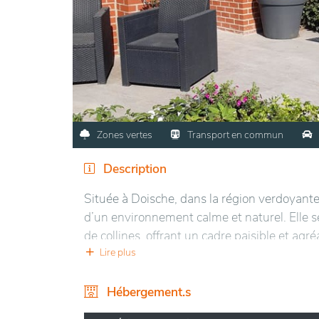
Zones vertes
Transport en commun
Description
Située à Doische, dans la région verdoyante
d’un environnement calme et naturel. Elle s
de collines, offrant un cadre paisible et agré
permet de nombreuses promenades et activit
Lire plus
Les installations sont modernes et adaptées
Hébergement.s
lumineux favorisant un climat de sérénité. L