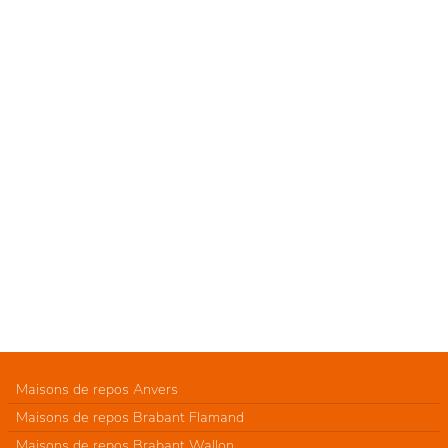
Maisons de repos Anvers
Maisons de repos Brabant Flamand
Maisons de repos Brabant Wallon