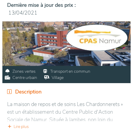
Dernière mise à jour des prix :
13/04/2021
Zones vertes
Transport en commun
Centre urbain
Village
Description
La maison de repos et de soins Les Chardonnerets »
est un établissement du Centre Public d'Action
Sociale de Namur. Située à Jambes, non loin du
Centre Ville, la maison a été ouverte en 1980, en
Lire plus