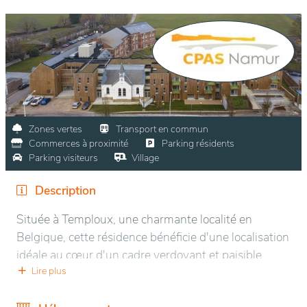
Zones vertes
Transport en commun
Commerces à proximité
Parking résidents
Parking visiteurs
Village
Description
Située à Temploux, une charmante localité en
Belgique, cette résidence bénéficie d'une localisation
idéale au cœur d'un cadre verdoyant et paisible.
Entourée de nature, elle offre une atmosphère
Lire plus
sereine et reposante, propice à la tranquillité.