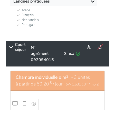
Langues pratiquées
Arabe
Français
Néerlandais
Portugais
Court
N°
séjour
agrément
3
092094015
Chambre individuelle x m²
- 3 unités
€
à partir de
50,20
/ jour
€
(+/-
1.531,10
/ mois)