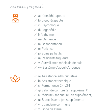
Services proposés
a) Kinésithérapeute
b) Ergothérapeute
c) Psychologue
d) Logopédie
l) Alzheimer
m) Démence
n) Désorientation
o) Parkinson
p) Soins palliatifs
u) Résidents fugueurs
v) Surveillance médicale de nuit
w) Système d'appel d'urgence
a) Assistance administrative
b) Assistance technique
c) Permanence 24h/24
g) Salon de coiffure (en supplément)
i) Pédicure / manucure (en supplément)
u) Blanchisserie (en supplément)
v) Buanderie commune
x) Linge de literie