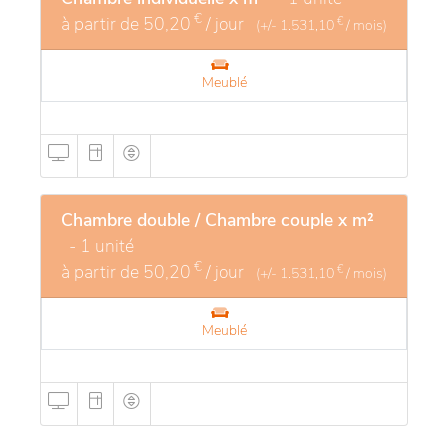
€
à partir de
50,20
/ jour
€
(+/-
1.531,10
/ mois)
Meublé
Chambre double / Chambre couple x m²
- 1 unité
€
à partir de
50,20
/ jour
€
(+/-
1.531,10
/ mois)
Meublé