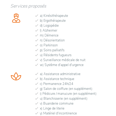
Services proposés
a) Kinésithérapeute
b) Ergothérapeute
d) Logopédie
l) Alzheimer
m) Démence
n) Désorientation
o) Parkinson
p) Soins palliatifs
u) Résidents fugueurs
v) Surveillance médicale de nuit
w) Système d'appel d'urgence
a) Assistance administrative
b) Assistance technique
c) Permanence 24h/24
g) Salon de coiffure (en supplément)
i) Pédicure / manucure (en supplément)
u) Blanchisserie (en supplément)
v) Buanderie commune
x) Linge de literie
y) Matériel d'incontinence