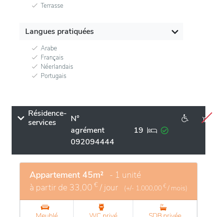
Terrasse
Langues pratiquées
Arabe
Français
Néerlandais
Portugais
Résidence-
N°
services
agrément
19
092094444
Appartement 45m²
- 1 unité
€
à partir de
33,00
/ jour
€
(+/-
1.000,00
/ mois)
Meublé
WC privé
SDB privée