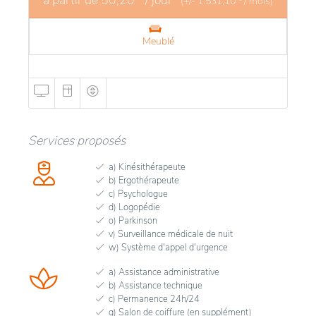
(+/-
1.531,10
/ mois)
Meublé
Services proposés
a) Kinésithérapeute
b) Ergothérapeute
c) Psychologue
d) Logopédie
o) Parkinson
v) Surveillance médicale de nuit
w) Système d'appel d'urgence
a) Assistance administrative
b) Assistance technique
c) Permanence 24h/24
g) Salon de coiffure (en supplément)