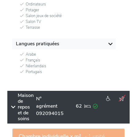
Ordinateurs
Potager
Salon jeux de société
Salon TV
Terrasse
Langues pratiquées
Arabe
Français
Néerlandais
Portugais
Maison
N°
de
agrément
62
repos
et de
092094015
soins
Chambre individuelle x m²
- 1 unité