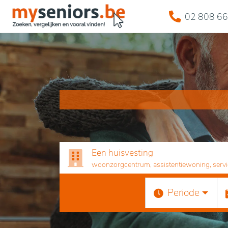
02 808 66
Een huisvesting
woonzorgcentrum, assistentiewoning, servicef
Periode