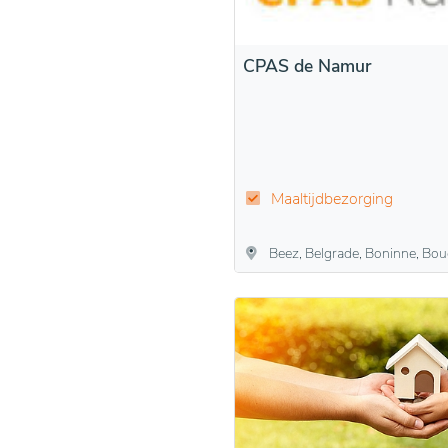
CPAS de Namur
Maaltijdbezorging
Beez, Belgrade, Boninne, Bouge, Champion, Daussoulx, Dave, Flawinne, Gelbressée, Jambes, Malonne, Marche-les-Dames, Namen, Naninne, Saint-Marc, S