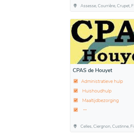
Assesse, Courrière, Crupet, Florée, Maillen, Sart-Bernar
CPAS de Houyet
Administratieve hulp
Huishoudhulp
Maaltijdbezorging
Celles, Ciergnon, Custinne, Finnevaux, Hour, Houyet, Hulsonniaux, Mesnil-Eglis