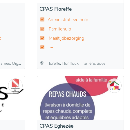
CPAS Floreffe
Administratieve hulp
Familiehulp
t
Maaltijdbezorging
 Vierves-sur-Viroin, Viroinval
Floreffe, Floriffoux, Franière, Soye
CPAS Eghezée