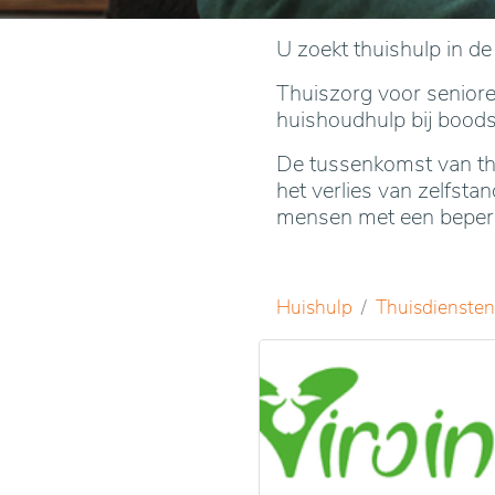
U zoekt thuishulp in d
Thuiszorg voor senioren
huishoudhulp bij bood
De tussenkomst van thu
het verlies van zelfst
mensen met een beperkt
Huishulp
Thuisdiensten 