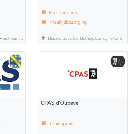
Huishoudhulp
Maaltijdbezorging
aint-Laurent, Vitrival
Beuzet, Bossière, Bothey, Corroy-le-Château, Ernage, Gembloers, Grand-Leez, Grand-Manil, Isnes, Lonzée, Mazy, Sauvenière
CPAS d'Oupeye
t
Thuisoppas