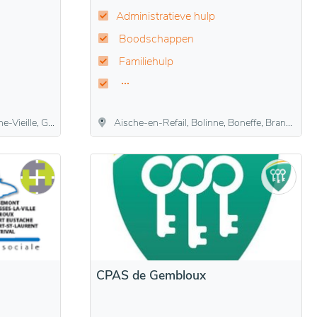
Administratieve hulp
Boodschappen
Familiehulp
s, Rienne, Sart-Custinne, Vencimont, Willerzie
Aische-en-Refail, Bolinne, Boneffe, Branchon, Dhuy, Eghezée, Hanret, Leuze, Liernu, Longchamps, Mehaigne, Noville-sur-Mehaigne, Saint-Germain, Taviers, Upigny, Waret-la-Chaussée
CPAS de Gembloux