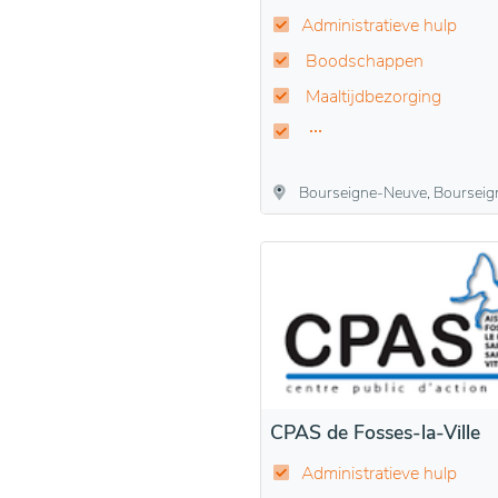
Administratieve hulp
Boodschappen
Maaltijdbezorging
Bourseigne-Neuve, Bourseigne-Vieille, Gedinne, Houdremont, Louette-Saint-Denis, Louette-Saint-Pierre, Malvoisin, Patignie
CPAS de Fosses-la-Ville
Administratieve hulp