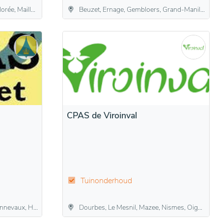
d, Sorinne-la-Longue
Beuzet, Ernage, Gembloers, Grand-Manil, Lonzée, Sauvenière
CPAS de Viroinval
Tuinonderhoud
e, Mesnil-Saint-Blaise, Wanlin
Dourbes, Le Mesnil, Mazee, Nismes, Oignies-en-Thiérache, Olloy-sur-Viroin, Treignes, Vierves-sur-Viroin, Viroinval