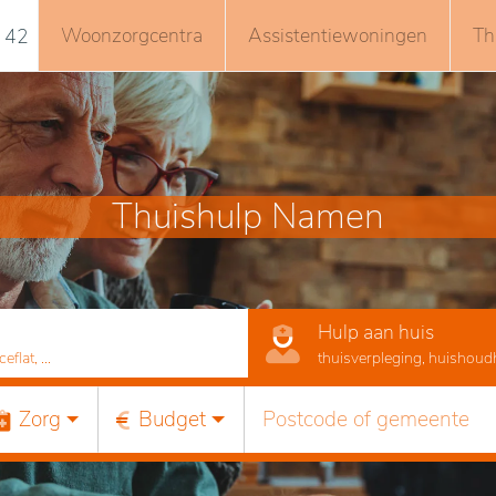
Woonzorgcentra
Assistentiewoningen
Th
 42
Thuishulp Namen
Hulp aan huis
lat, ...
thuisverpleging, huishoudhu
Zorg
Budget