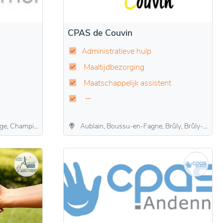
CPAS de Couvin
Administratieve hulp
Maaltijdbezorging
Maatschappelijk assistent
aint-Servais, Suarlée, Temploux, Vedrin, Wépion, Wierde
Aublain, Boussu-en-Fagne, Brûly, Brûly-de-Pesche, Couvin, Cul-des-Sarts, Dailly, Frasnes, Gonrieux, Mariembourg, Pesche, Petigny, Petite-Chapelle, Presgaux