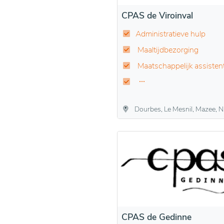
CPAS de Viroinval
Administratieve hulp
Maaltijdbezorging
Maatschappelijk assisten
Dourbes, Le Mesnil, Mazee, Nismes, Oignies-en-Thiérache, Olloy-sur-Viroin, Treignes,
CPAS de Gedinne