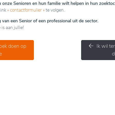
en onze Senioren en hun familie wilt helpen in hun zoektoc
link
«
contactformulier
»
te volgen.
van een Senior of een professional uit de sector.
is aan jullie!
zoek doen op
Ik wil t
e
d