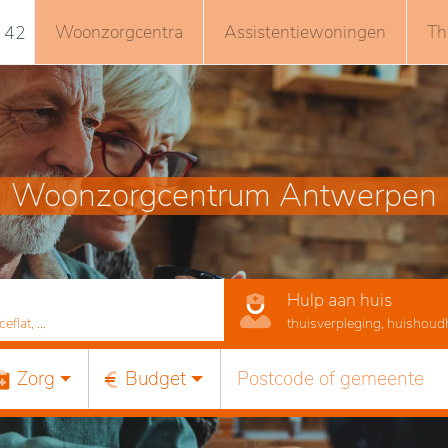
Woonzorgcentra
Assistentiewoningen
Th
 42
Woonzorgcentrum Antwerpen
Hulp aan huis
lat, ...
thuisverpleging, huishoudhu
Zorg
Budget