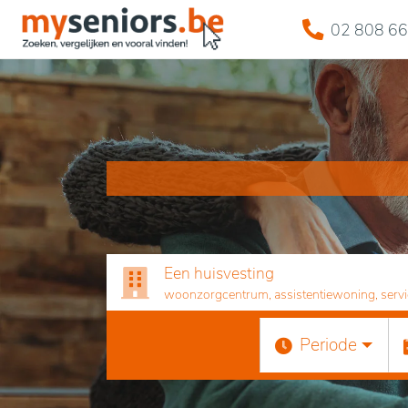
02 808 66
Een huisvesting
woonzorgcentrum, assistentiewoning, servicef
Periode