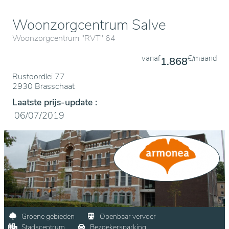
Woonzorgcentrum Salve
Woonzorgcentrum "RVT" 64
vanaf
€/maand
1.868
Rustoordlei 77
2930 Brasschaat
Laatste prijs-update :
06/07/2019
Groene gebieden
Openbaar vervoer
Stadscentrum
Bezoekersparking