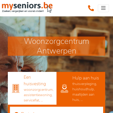
Woonzorgcentrum
Antwerpen
Een
Hulp aan huis
huisvesting
thuisverpleging,
huishoudhulp,
woonzorgcentrum,
maaltijden aan
assistentiewoning,
huis, ...
serviceflat, ...