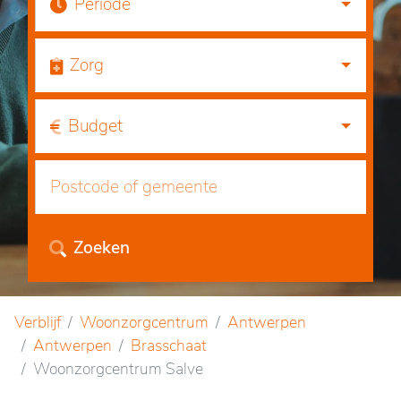
Periode
Zorg
Budget
Zoeken
Verblijf
Woonzorgcentrum
Antwerpen
Antwerpen
Brasschaat
Woonzorgcentrum Salve