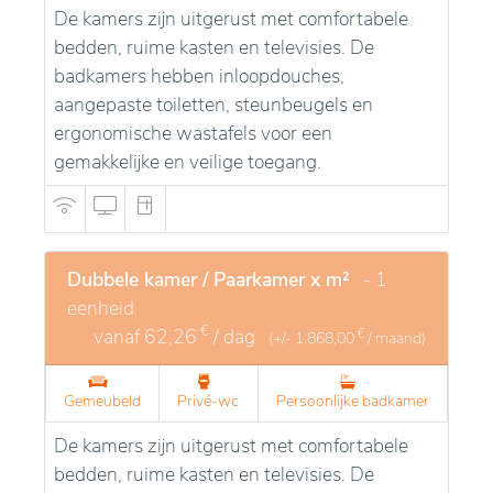
De kamers zijn uitgerust met comfortabele
gemeenschappelijke ruimtes, zoals een tuin, een
bedden, ruime kasten en televisies. De
ontspanningsruimte en recreatiezones, waardoor de
badkamers hebben inloopdouches,
bewoners volop kunnen genieten van hun vrije tijd.
aangepaste toiletten, steunbeugels en
De gepersonaliseerde diensten en het toegewijde
ergonomische wastafels voor een
personeel zorgen voor een zorg op maat voor
gemakkelijke en veilige toegang.
iedereen.
Dubbele kamer / Paarkamer x m²
- 1
eenheid
€
vanaf
62,26
/ dag
€
(+/-
1.868,00
/ maand)
Gemeubeld
Privé-wc
Persoonlijke badkamer
De kamers zijn uitgerust met comfortabele
bedden, ruime kasten en televisies. De