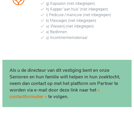
g) Kapsalon (niet inbegrepen)
h) Kapper 'aan huis' (niet inbegrepen)
i) Pedicure / manicure (niet inbegrepen)
k) Massages (niet inbegrepen)
u) Wasserij (niet inbegrepen)
x) Bedlinnen
y) Incontinentiemateriaal
Als u de directeur van dit vestiging bent en onze
Senioren en hun familie wilt helpen in hun zoektocht,
neem dan contact op met het platform om Partner te
worden via e-mail door deze link naar het
«
contactformulier »
te volgen.