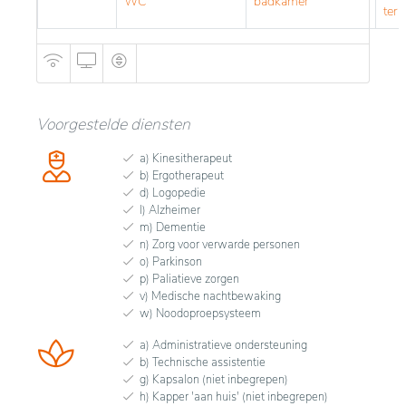
WC
badkamer
terr
Voorgestelde diensten
a) Kinesitherapeut
b) Ergotherapeut
d) Logopedie
l) Alzheimer
m) Dementie
n) Zorg voor verwarde personen
o) Parkinson
p) Paliatieve zorgen
v) Medische nachtbewaking
w) Noodoproepsysteem
a) Administratieve ondersteuning
b) Technische assistentie
g) Kapsalon (niet inbegrepen)
h) Kapper 'aan huis' (niet inbegrepen)