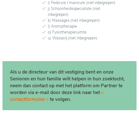
i) Pedicure / manicure (niet inbegrepen)
j) Schoonheidsspecialiste (niet
inbegrepen)
k) Massages (niet inbegrepen)
l) Aromatherapie
o) Fysiotherapieruimte
u) Wasserij (niet inbegrepen)
Als u de directeur van dit vestiging bent en onze
Senioren en hun familie wilt helpen in hun zoektocht,
neem dan contact op met het platform om Partner te
worden via e-mail door deze link naar het
«
contactformulier »
te volgen.