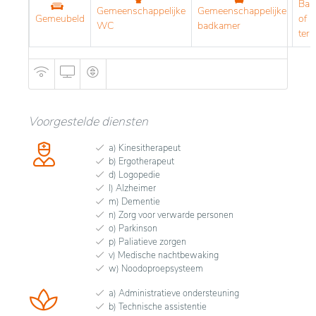
Bal
Gemeenschappelijke
Gemeenschappelijke
Gemeubeld
of
WC
badkamer
terr
Voorgestelde diensten
a) Kinesitherapeut
b) Ergotherapeut
d) Logopedie
l) Alzheimer
m) Dementie
n) Zorg voor verwarde personen
o) Parkinson
p) Paliatieve zorgen
v) Medische nachtbewaking
w) Noodoproepsysteem
a) Administratieve ondersteuning
b) Technische assistentie