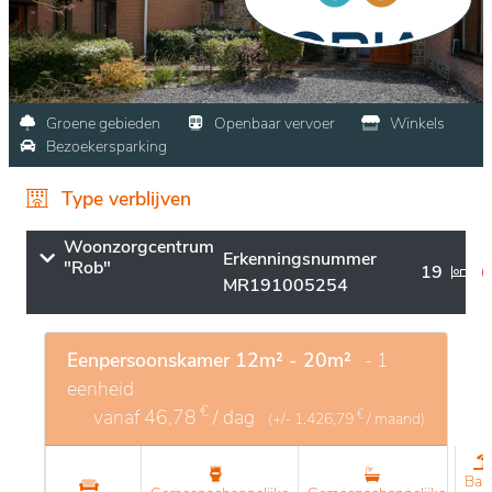
Groene gebieden
Openbaar vervoer
Winkels
Bezoekersparking
Type verblijven
Woonzorgcentrum
Erkenningsnummer
"Rob"
19
MR191005254
Eenpersoonskamer 12m² - 20m²
- 1
eenheid
€
vanaf
46,78
/ dag
€
(+/-
1.426,79
/ maand)
Bal