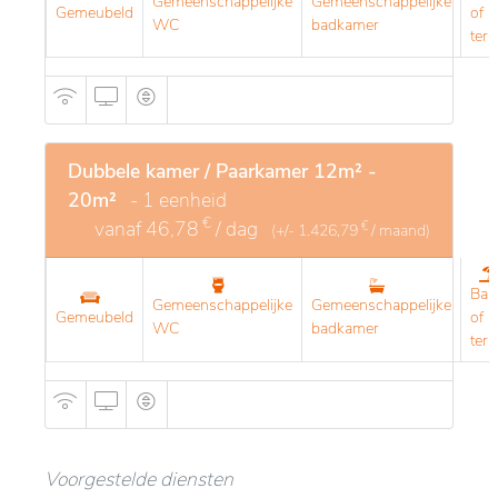
Gemeenschappelijke
Gemeenschappelijke
Gemeubeld
of
WC
badkamer
terr
Dubbele kamer / Paarkamer 12m² -
20m²
- 1 eenheid
€
vanaf
46,78
/ dag
€
(+/-
1.426,79
/ maand)
Bal
Gemeenschappelijke
Gemeenschappelijke
Gemeubeld
of
WC
badkamer
terr
Voorgestelde diensten