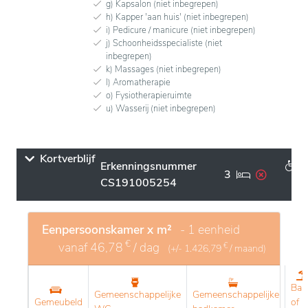
g) Kapsalon (niet inbegrepen)
h) Kapper 'aan huis' (niet inbegrepen)
i) Pedicure / manicure (niet inbegrepen)
j) Schoonheidsspecialiste (niet
inbegrepen)
k) Massages (niet inbegrepen)
l) Aromatherapie
o) Fysiotherapieruimte
u) Wasserij (niet inbegrepen)
Kortverblijf
Erkenningsnummer
3
CS191005254
Eenpersoonskamer x m²
- 1 eenheid
€
vanaf
46,78
/ dag
€
(+/-
1.426,79
/ maand)
Bal
Gemeenschappelijke
Gemeenschappelijke
Gemeubeld
of