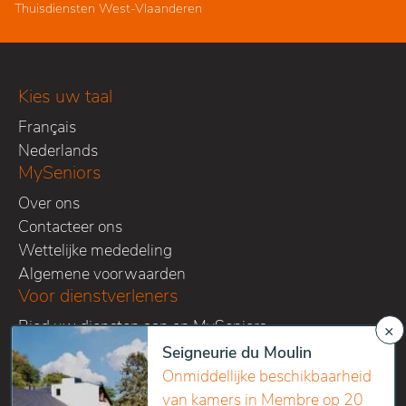
Thuisdiensten West-Vlaanderen
Kies uw taal
Français
Nederlands
MySeniors
Over ons
Contacteer ons
Wettelijke mededeling
Algemene voorwaarden
Voor dienstverleners
Bied uw diensten aan op MySeniors
×
Vraag een offerte op maat aan
Seigneurie du Moulin
Volg ons op onze sociale media kanalen
Onmiddellijke beschikbaarheid
van kamers in Membre op 20