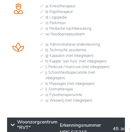
a) Kinesitherapeut
b) Ergotherapeut
d) Logopedie
o) Parkinson
v) Medische nachtbewaking
w) Noodoproepsysteem
a) Administratieve ondersteuning
b) Technische assistentie
g) Kapsalon (niet inbegrepen)
h) Kapper 'aan huis' (niet inbegrepen)
i) Pedicure / manicure (niet inbegrepen)
j) Schoonheidsspecialiste (niet
inbegrepen)
k) Massages (niet inbegrepen)
l) Aromatherapie
o) Fysiotherapieruimte
u) Wasserij (niet inbegrepen)
Woonzorgcentrum
Erkenningsnummer
"RVT"
45