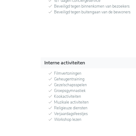
5/7 dagen conciërgeservice
Beveiligd tegen binnenkomen van bezoekers
Beveiligd tegen buitengaan van de bewoners
Interne activiteiten
Filmvertoningen
Geheugentraining
Gezelschapsspelen
Groepsgymnastiek
Kookactiviteiten
Muzikale activiteiten
Religieuze diensten
Verjaardagsfeestjes
Workshop lezen