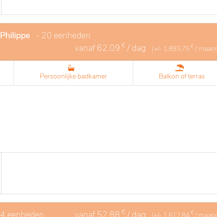
Philippe
- 20 eenheden
€
vanaf
62,09
/ dag
€
(+/-
1.893,75
/ maan
Persoonlijke badkamer
Balkon of terras
€
 4 eenheden
vanaf
52,88
/ dag
€
(+/-
1.612,84
/ maan