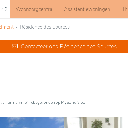
Woonzorgcentra
Assistentiewoningen
Th
 42
elmont
Résidence des Sources
Contacteer ons Résidence des Sources
n dat u hun nummer hebt gevonden op MySeniors.be.