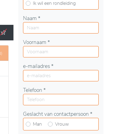
Ik wil een rondleiding
Naam *
d
s,
n
Voornaam *
 rust
d)
e-mailadres *
Telefoon *
Geslacht van contactpersoon *
Man
Vrouw