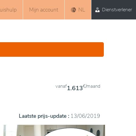
uishulp
Mijn account
NL
Dienstverlener
vanaf
€/maand
1.613
Laatste prijs-update :
13/06/2019