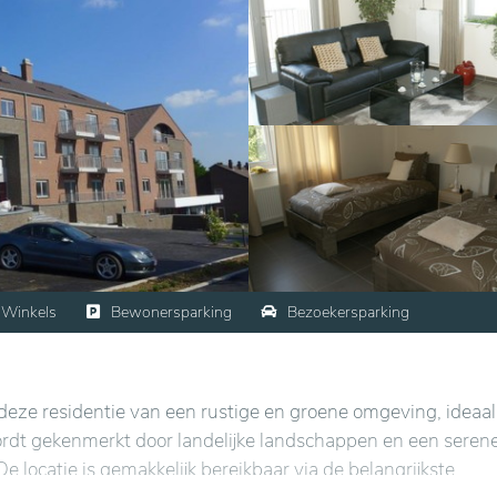
Winkels
Bewonersparking
Bezoekersparking
 deze residentie van een rustige en groene omgeving, ideaal
wordt gekenmerkt door landelijke landschappen en een seren
e locatie is gemakkelijk bereikbaar via de belangrijkste