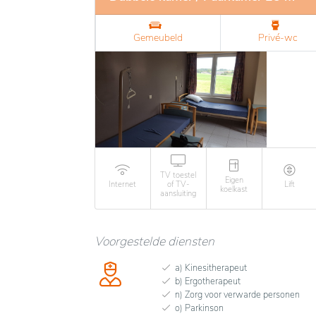
Gemeubeld
Privé-wc
TV toestel
Eigen
Internet
of TV-
Lift
koelkast
aansluiting
Voorgestelde diensten
a) Kinesitherapeut
b) Ergotherapeut
n) Zorg voor verwarde personen
o) Parkinson