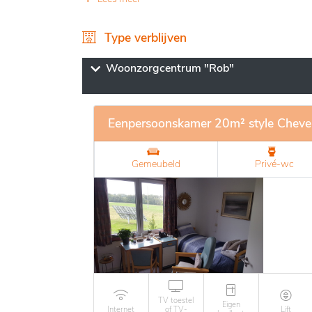
verkeersaders en biedt zowel nabijheid tot l
De faciliteiten zijn modern en aangepast, me
Type verblijven
ontspanningsruimtes, verzorgde tuinen en 
bevorderen. Een breed scala aan activiteit
Woonzorgcentrum "Rob"
zorgt voor een waardevolle invulling van d
veiligheid in een warme en familiale sfeer,
en ondersteuning.
Eenpersoonskamer 20m² style Cheve
Gemeubeld
Privé-wc
TV toestel
Eigen
Internet
of TV-
Lift