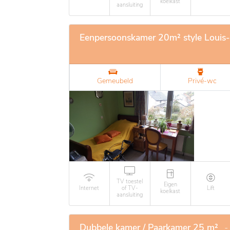
koelkast
aansluiting
Eenpersoonskamer 20m² style Louis-
Gemeubeld
Privé-wc
TV toestel
Eigen
Internet
of TV-
Lift
koelkast
aansluiting
Dubbele kamer / Paarkamer 25 m²
-