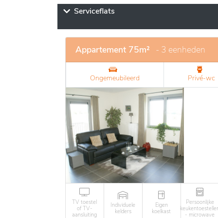
Serviceflats
Appartement 75m²
- 3 eenheden
Ongemeubileerd
Privé-wc
TV toestel
Persoonlijke
Individuele
Eigen
of TV-
keukentoestelle
kelders
koelkast
aansluiting
- microwave