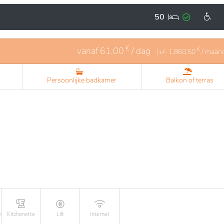
50
€
vanaf
61,00
/ dag
€
(+/-
1.860,50
/ maan
Persoonlijke badkamer
Balkon of terras
n
Kitchenette
Lift
Internet