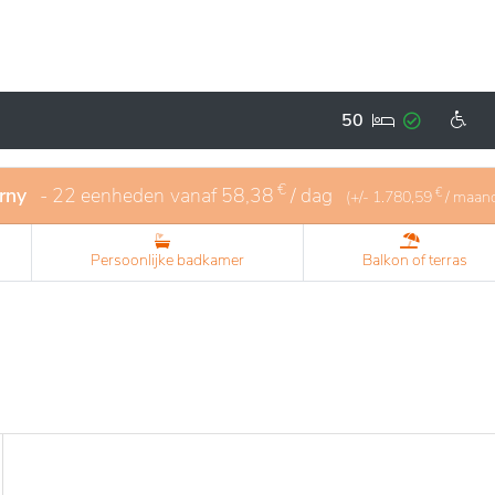
okale voorzieningen als afstand tot stedelijke drukte.
t lichte en comfortabele leefruimtes. Er zijn
gemeenschappelijke plekken die ontmoeting en gezellighei
en, afgestemd op de behoeften en interesses van de bewoner
50
e dag. Het toegewijde personeel staat garant voor comfort e
 waardoor dit een aangename plek is voor wie op zoek is naar
€
rny
- 22 eenheden
vanaf
58,38
/ dag
€
(+/-
1.780,59
/ maan
Persoonlijke badkamer
Balkon of terras