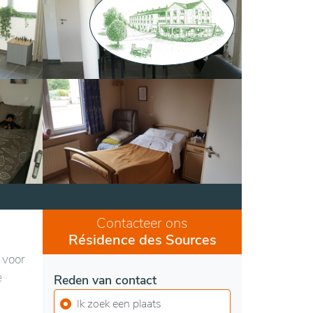
Contacteer ons
Résidence des Sources
 voor
e
Reden van contact
Ik zoek een plaats