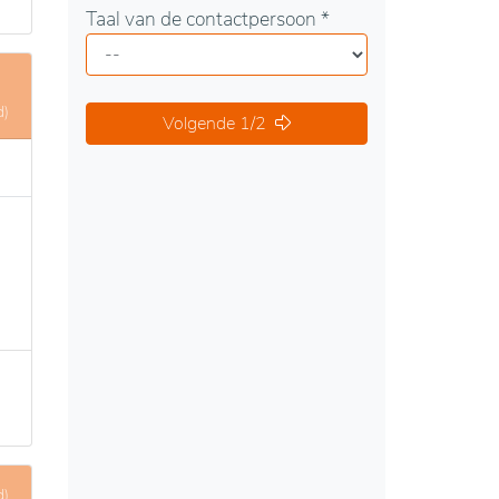
Taal van de contactpersoon *
d)
Volgende 1/2
d)