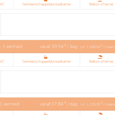
 WC
Gemeenschappelijke badkamer
Balkon of terras
€
- 1 eenheid
vanaf
39,54
/ dag
€
(+/-
1.186,00
/ maan
 WC
Gemeenschappelijke badkamer
Balkon of terras
€
 1 eenheid
vanaf
37,84
/ dag
€
(+/-
1.135,00
/ maan