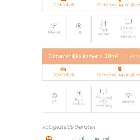
Gemeubeld
Gemeenschappelijke
TV toestel
Eigen
Internet
Lift
of TV-
koelkast
aansluiting
Gezamenlijke kamer > 20m²
- 1 een
Gemeubeld
Gemeenschappelijke
TV toestel
Eigen
Lift
of TV-
Internet
koelkast
aansluiting
Voorgestelde diensten
a) Kinesitherapeut