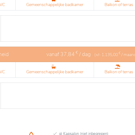
 WC
Gemeenschappelijke badkamer
Balkon of terras
€
heid
vanaf
37,84
/ dag
€
(+/-
1.135,00
/ maan
 WC
Gemeenschappelijke badkamer
Balkon of terras
g) Kapsalon (niet inbegrepen)