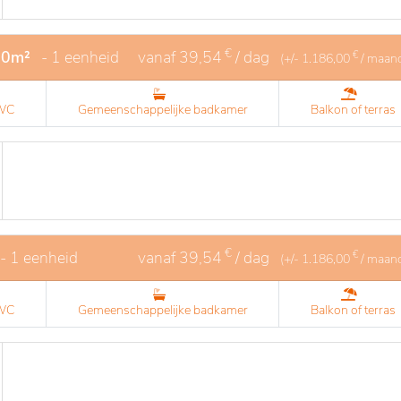
€
20m²
- 1 eenheid
vanaf
39,54
/ dag
€
(+/-
1.186,00
/ maan
 WC
Gemeenschappelijke badkamer
Balkon of terras
€
- 1 eenheid
vanaf
39,54
/ dag
€
(+/-
1.186,00
/ maan
 WC
Gemeenschappelijke badkamer
Balkon of terras