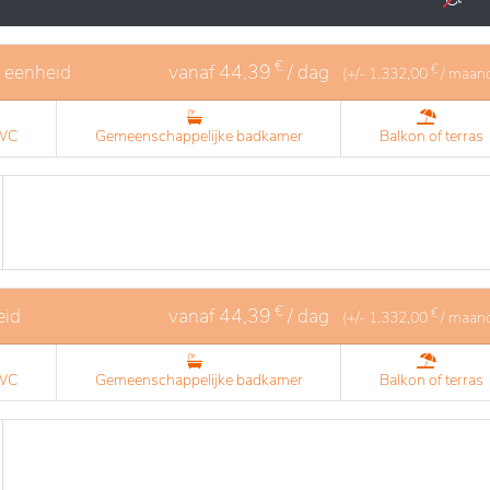
soonlijke toets krijgt en dat de bewoner zich vlugger echt
€
1 eenheid
vanaf
44,39
/ dag
€
(+/-
1.332,00
/ maan
 WC
Gemeenschappelijke badkamer
Balkon of terras
€
eid
vanaf
44,39
/ dag
€
(+/-
1.332,00
/ maan
 WC
Gemeenschappelijke badkamer
Balkon of terras