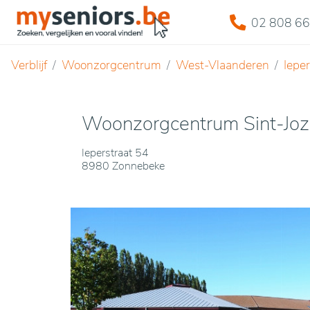
02 808 66
Verblijf
Woonzorgcentrum
West-Vlaanderen
Ieper
Woonzorgcentrum Sint-Joz
Ieperstraat 54
8980 Zonnebeke