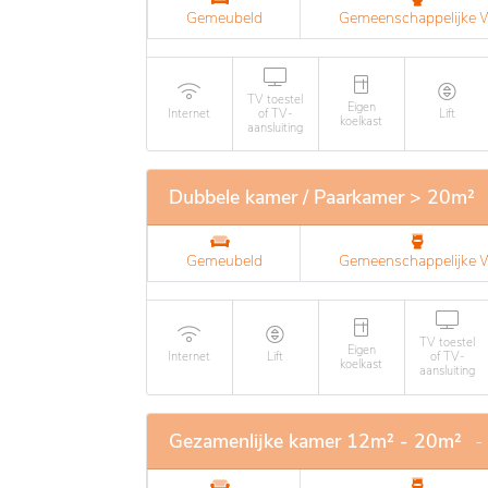
Gemeubeld
Gemeenschappelijke
TV toestel
Eigen
Internet
of TV-
Lift
koelkast
aansluiting
Dubbele kamer / Paarkamer > 20m²
Gemeubeld
Gemeenschappelijke
TV toestel
Eigen
Internet
Lift
of TV-
koelkast
aansluiting
Gezamenlijke kamer 12m² - 20m²
-