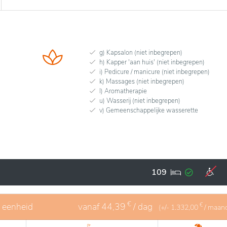
g) Kapsalon (niet inbegrepen)
h) Kapper 'aan huis' (niet inbegrepen)
i) Pedicure / manicure (niet inbegrepen)
k) Massages (niet inbegrepen)
l) Aromatherapie
u) Wasserij (niet inbegrepen)
v) Gemeenschappelijke wasserette
109
€
1 eenheid
vanaf
44,39
/ dag
€
(+/-
1.332,00
/ maan