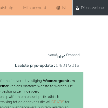
uishulp
Mijn account
NL
Dienstverlener
vanaf
€/maand
554
Laatste prijs-update :
04/01/2019
nformatie over dit vestiging
Woonzorgcentrum
rtner
van ons platform wenste te worden. De
e vestiging zelf ingevoerd.
 ons platform om onberispelijk, ethisch
etrekking tot de gegevens die wij
GRATIS
ter
Senioren webgebruikers, hun familieleden en