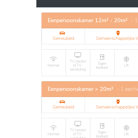
plantje,&hellipmaken dat elke kamer een per
&ldquothuis&rdquo kan voelen.
Eenpersoonskamer 12m² - 20m²
- 
Gemeubeld
Gemeenschappelijke
TV toestel
Eigen
Internet
of TV-
Lift
koelkast
aansluiting
Eenpersoonskamer > 20m²
- 1 eenh
Gemeubeld
Gemeenschappelijke
TV toestel
Eigen
Internet
of TV-
Lift
koelkast