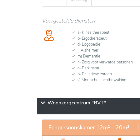
Voorgestelde diensten
a) Kinesitherapeut
b) Ergotherapeut
d) Logopedie
l) Alzheimer
m) Dementie
n) Zorg voor verwarde personen
o) Parkinson
p) Paliatieve zorgen
v) Medische nachtbewaking
Woonzorgcentrum "RVT"
Eenpersoonskamer 12m² - 20m²
- 