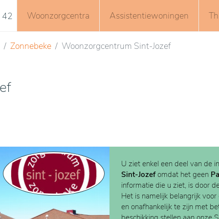
Woonzorgcentra
Assistentiewoningen
Th
 42
Zonnebeke
Woonzorgcentrum Sint-Jozef
ef
U ziet enkel een deel van de i
Sint-Jozef
omdat het geen
Pa
informatie die u ziet, is door d
Het is namelijk belangrijk voor
en onafhankelijk te zijn met b
beschikking stellen aan onze 