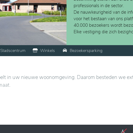
professionals in de sector.
De nauwkeurigheid van de info
voor het bestaan van ons plat
40.000 bezoekers wordt bezo
Elke vestiging die zich bezig
Stadscentrum
Winkels
Bezoekersparking
 voelt in uw nieuwe woonomgeving. Daarom besteden we ex
maat.
 individuele kamers, met uitzondering van 5
voorziening de kamer verder aanvullen met persoonlijk
chten volgens de eigen wensen. Eigen kaders, foto&rsquos, 