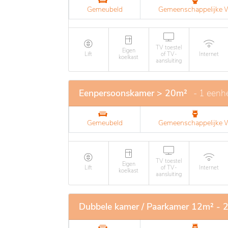
Gemeubeld
Gemeenschappelijke
TV toestel
Eigen
Lift
of TV-
Internet
koelkast
aansluiting
Eenpersoonskamer > 20m²
- 1 eenh
Gemeubeld
Gemeenschappelijke
TV toestel
Eigen
Lift
of TV-
Internet
koelkast
aansluiting
Dubbele kamer / Paarkamer 12m² - 