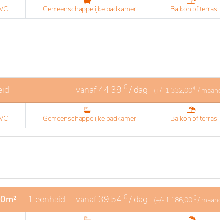
 WC
Gemeenschappelijke badkamer
Balkon of terras
€
eid
vanaf
44,39
/ dag
€
(+/-
1.332,00
/ maan
 WC
Gemeenschappelijke badkamer
Balkon of terras
€
20m²
- 1 eenheid
vanaf
39,54
/ dag
€
(+/-
1.186,00
/ maan