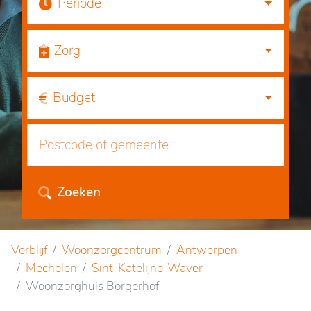
Periode
Zorg
Budget
Zoeken
Verblijf
Woonzorgcentrum
Antwerpen
Mechelen
Sint-Katelijne-Waver
Woonzorghuis Borgerhof