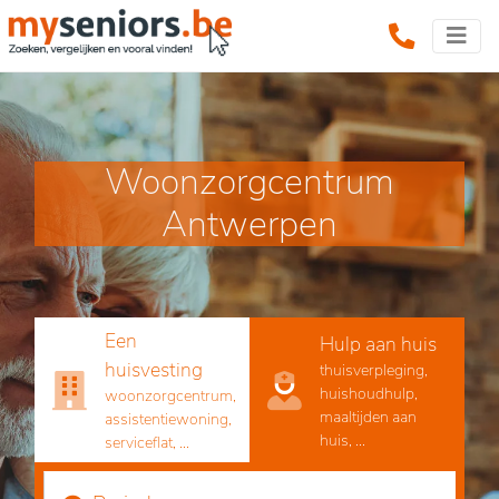
Woonzorgcentrum
Antwerpen
Een
Hulp aan huis
huisvesting
thuisverpleging,
huishoudhulp,
woonzorgcentrum,
maaltijden aan
assistentiewoning,
huis, ...
serviceflat, ...