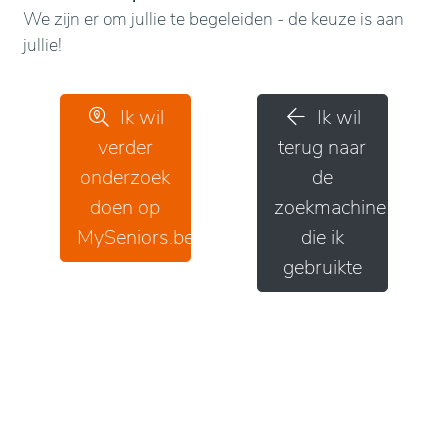
We zijn er om jullie te begeleiden - de keuze is aan
jullie!
Ik wil
Ik wil
verder
terug naar
onderzoek
de
doen op
zoekmachine
MySeniors.be
die ik
gebruikte