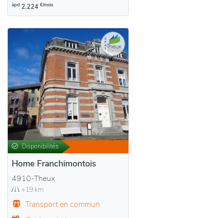
àpd
€/mois
2.224
Disponibilités
Home Franchimontois
4910-Theux
+19 km
Transport en commun