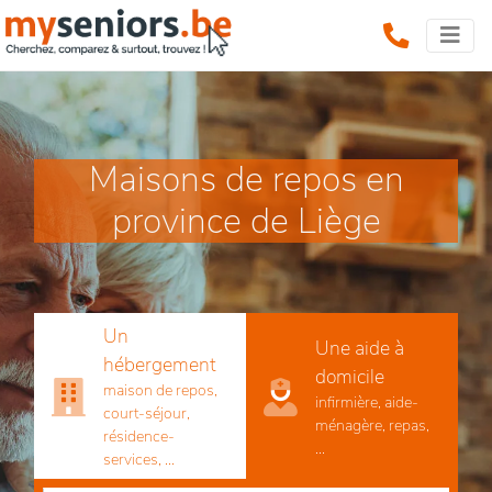
Maisons de repos en
province de Liège
Un
Une aide à
hébergement
domicile
maison de repos,
infirmière, aide-
court-séjour,
ménagère, repas,
résidence-
...
services, ...