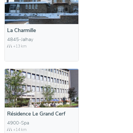
La Charmille
4845-Jalhay
+13 km
Résidence Le Grand Cerf
4900-Spa
+14 km