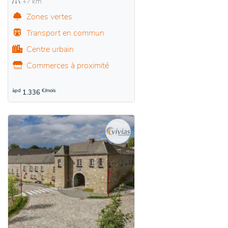
+7 km
Zones vertes
Transport en commun
Centre urbain
Commerces à proximité
àpd
€/mois
1.336