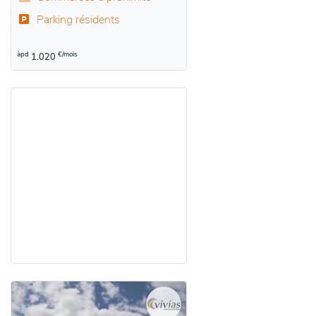
Parking résidents
àpd
€/mois
1.020