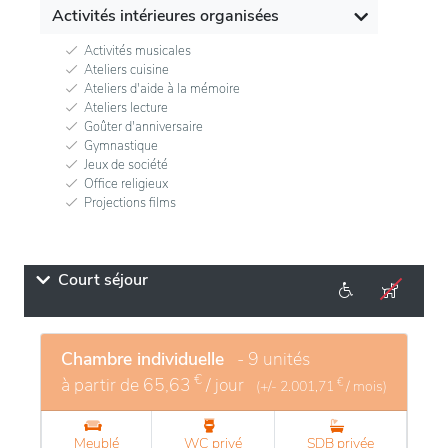
Activités intérieures organisées
Activités musicales
Ateliers cuisine
Ateliers d'aide à la mémoire
Ateliers lecture
Goûter d'anniversaire
Gymnastique
Jeux de société
Office religieux
Projections films
Court séjour
Chambre individuelle
- 9 unités
€
à partir de
65,63
/ jour
€
(+/-
2.001,71
/ mois)
Meublé
WC privé
SDB privée