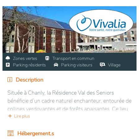
Zones vertes
Transport en commun
Parking résidents
Parking visiteurs
Village
Description
Située à Chanly, la Résidence Val des Seniors
bénéficie d’un cadre naturel enchanteur, entourée de
collines verdoyantes et de forêts apaisantes. Ce lieu
paisible, à proximité de petits villages pittoresques,
Lire plus
offre un accès facile aux commerces et services
locaux, favorisant une vie active et sociale.
Hébergement.s