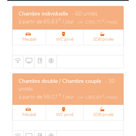
Chambre individuelle
- 60 unités
€
à partir de
65,63
/ jour
€
(+/-
2.001,71
/ mois)
Meublé
WC privé
SDB privée
Chambre double / Chambre couple
- 30
unités
€
à partir de
59,07
/ jour
€
(+/-
1.801,63
/ mois)
Meublé
WC privé
SDB privée