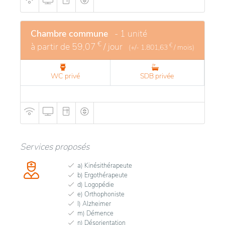
Chambre commune
- 1 unité
€
à partir de
59,07
/ jour
€
(+/-
1.801,63
/ mois)
WC privé
SDB privée
Services proposés
a) Kinésithérapeute
b) Ergothérapeute
d) Logopédie
e) Orthophoniste
l) Alzheimer
m) Démence
n) Désorientation