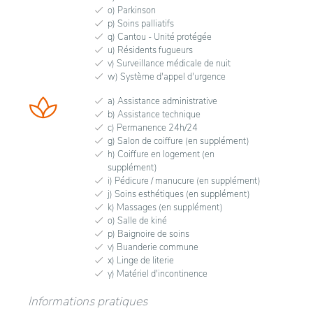
o) Parkinson
p) Soins palliatifs
q) Cantou - Unité protégée
u) Résidents fugueurs
v) Surveillance médicale de nuit
w) Système d'appel d'urgence
a) Assistance administrative
b) Assistance technique
c) Permanence 24h/24
g) Salon de coiffure (en supplément)
h) Coiffure en logement (en
supplément)
i) Pédicure / manucure (en supplément)
j) Soins esthétiques (en supplément)
k) Massages (en supplément)
o) Salle de kiné
p) Baignoire de soins
v) Buanderie commune
x) Linge de literie
y) Matériel d'incontinence
Informations pratiques