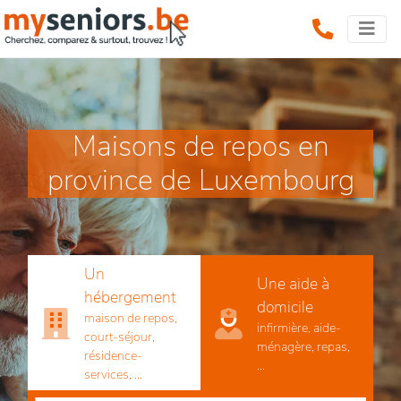
Maisons de repos en
province de Luxembourg
Un
Une aide à
hébergement
domicile
maison de repos,
infirmière, aide-
court-séjour,
ménagère, repas,
résidence-
...
services, ...