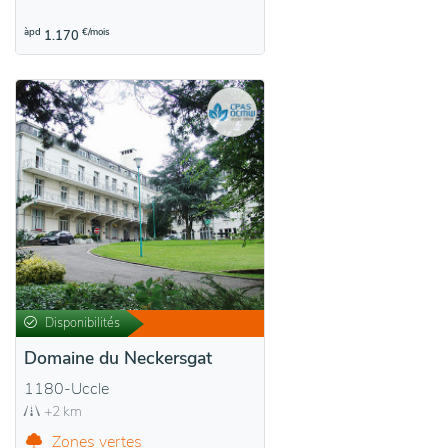
àpd
€/mois
1.170
Disponibilités
Domaine du Neckersgat
1180-Uccle
+2 km
Zones vertes