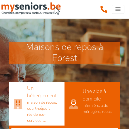
Maisons de repos à
Forest
Un
Une aide à
hébergement
domicile
maison de repos,
infirmière, aide-
court-séjour,
ménagère, repas,
résidence-
...
services, ...