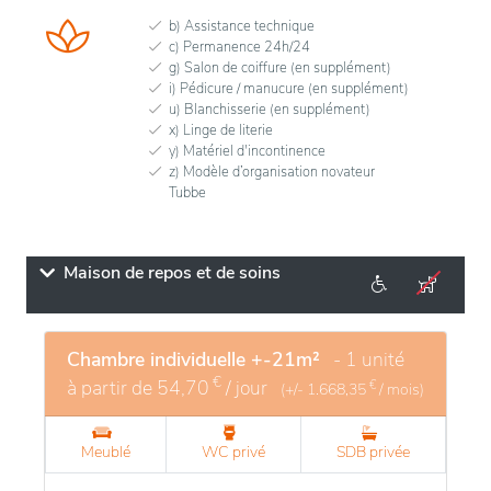
b) Assistance technique
c) Permanence 24h/24
g) Salon de coiffure (en supplément)
i) Pédicure / manucure (en supplément)
u) Blanchisserie (en supplément)
x) Linge de literie
y) Matériel d'incontinence
z) Modèle d’organisation novateur
Tubbe
Maison de repos et de soins
Chambre individuelle +-21m²
- 1 unité
€
à partir de
54,70
/ jour
€
(+/-
1.668,35
/ mois)
Meublé
WC privé
SDB privée