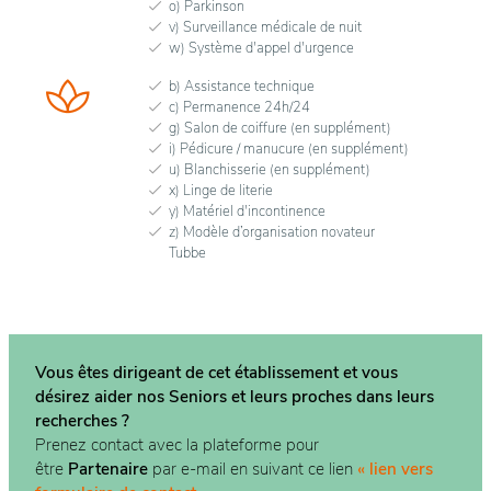
o) Parkinson
v) Surveillance médicale de nuit
w) Système d'appel d'urgence
b) Assistance technique
c) Permanence 24h/24
g) Salon de coiffure (en supplément)
i) Pédicure / manucure (en supplément)
u) Blanchisserie (en supplément)
x) Linge de literie
y) Matériel d'incontinence
z) Modèle d’organisation novateur
Tubbe
Vous êtes dirigeant de cet établissement et vous
désirez aider nos Seniors et leurs proches dans
leurs
recherches ?
Prenez contact avec la plateforme pour
être
Partenaire
par e-mail en suivant ce lien
« lien vers