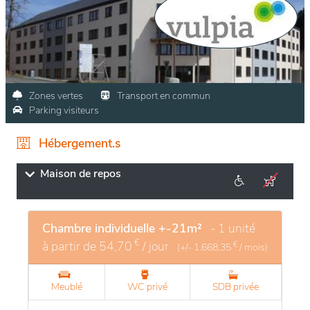
Zones vertes
Transport en commun
Parking visiteurs
Hébergement.s
Maison de repos
Chambre individuelle +-21m²
- 1 unité
€
à partir de
54,70
/ jour
€
(+/-
1.668,35
/ mois)
Meublé
WC privé
SDB privée