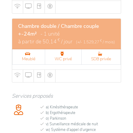
Chambre double / Chambre couple
+-24m²
- 1 unité
€
à partir de
50,14
/ jour
€
(+/-
1.529,27
/ mois)
Meublé
WC privé
SDB privée
Services proposés
a) Kinésithérapeute
b) Ergothérapeute
o) Parkinson
v) Surveillance médicale de nuit
w) Système d'appel d'urgence