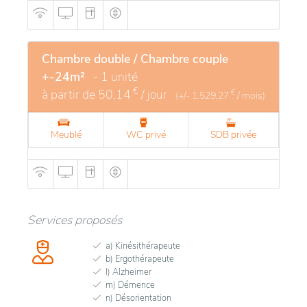
Chambre double / Chambre couple
+-24m²
- 1 unité
€
à partir de
50,14
/ jour
€
(+/-
1.529,27
/ mois)
Meublé
WC privé
SDB privée
Services proposés
a) Kinésithérapeute
b) Ergothérapeute
l) Alzheimer
m) Démence
n) Désorientation