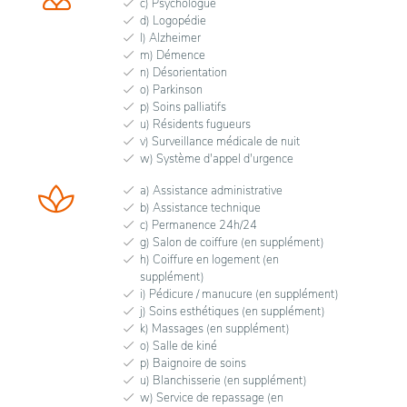
c) Psychologue
d) Logopédie
l) Alzheimer
m) Démence
n) Désorientation
o) Parkinson
p) Soins palliatifs
u) Résidents fugueurs
v) Surveillance médicale de nuit
w) Système d'appel d'urgence
a) Assistance administrative
b) Assistance technique
c) Permanence 24h/24
g) Salon de coiffure (en supplément)
h) Coiffure en logement (en
supplément)
i) Pédicure / manucure (en supplément)
j) Soins esthétiques (en supplément)
k) Massages (en supplément)
o) Salle de kiné
p) Baignoire de soins
u) Blanchisserie (en supplément)
w) Service de repassage (en