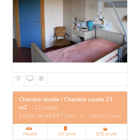
favorisent l'épanouissement et le lien social, offrant
un cadre de vie agréable et rassurant pour les
résidents.
Chambre double / Chambre couple 23
m2
- 22 unités
€
à partir de
49,68
/ jour
€
(+/-
1.490,40
/ mois)
Meublé
WC privé
SDB privée