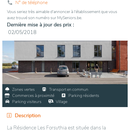
N° de téléphone
Vous seriez très aimable d'annoncer à l'établissement que vous
avez trouvé son numéro sur MySeniors.be.
Dernière mise à jour des prix :
02/05/2018
Zones vertes
Transport en commun
Commerces à proximité
Parking résidents
Parking visiteurs
Village
Description
La Résidence Les Forsythia est située dans la