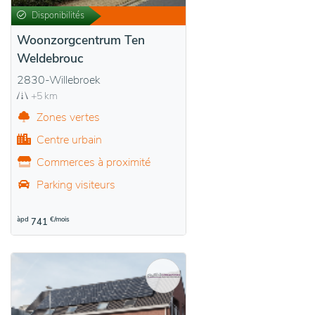
Disponibilités
Woonzorgcentrum Ten
Weldebrouc
2830-Willebroek
+5 km
Zones vertes
Centre urbain
Commerces à proximité
Parking visiteurs
àpd
€/mois
741