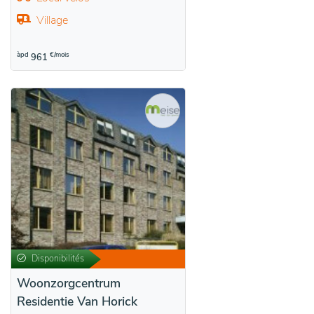
Village
àpd
€/mois
961
Disponibilités
Woonzorgcentrum
Residentie Van Horick