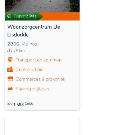
Disponibilités
Woonzorgcentrum De
Lisdodde
2800-Malines
+8 km
Transport en commun
Centre urbain
Commerces à proximité
Parking visiteurs
àpd
€/mois
1.598