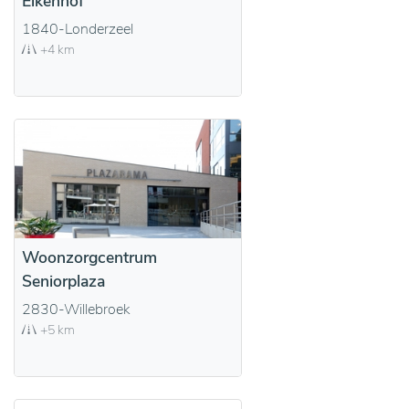
Eikenhof
1840-Londerzeel
+4 km
Woonzorgcentrum
Seniorplaza
2830-Willebroek
+5 km