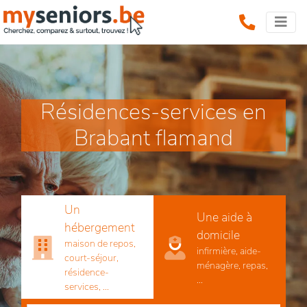
Résidences-services en
Brabant flamand
Un
Une aide à
hébergement
domicile
maison de repos,
infirmière, aide-
court-séjour,
ménagère, repas,
résidence-
...
services, ...