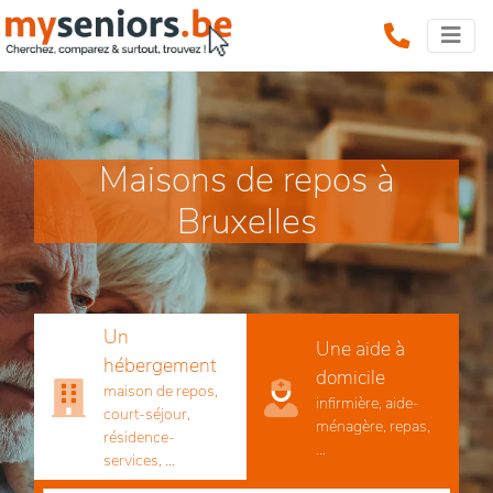
Maisons de repos à
Bruxelles
Un
Une aide à
hébergement
domicile
maison de repos,
infirmière, aide-
court-séjour,
ménagère, repas,
résidence-
...
services, ...