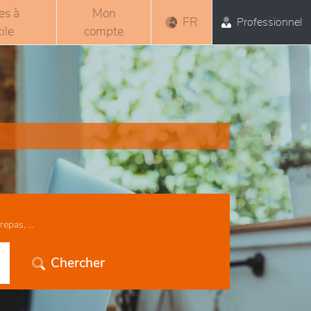
es à
Mon
FR
Professionnel
ile
compte
epas, ...
Chercher