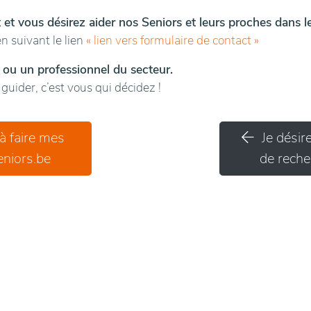
t et vous désirez aider nos Seniors et leurs proches dans 
n suivant le lien
«
lien vers formulaire de contact
»
 ou un professionnel du secteur.
uider, c’est vous qui décidez !
 à faire mes
Je désir
niors.be
de recher