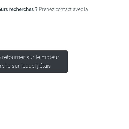
leurs recherches ?
Prenez contact avec la
e retourner sur le moteur
che sur lequel j'étais