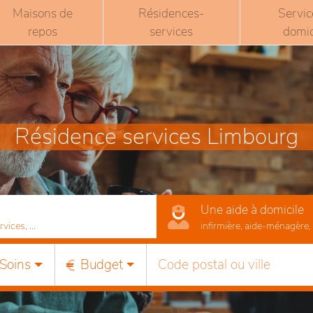
Maisons de
Résidences-
Servic
repos
services
domic
Résidence services Limbourg
Une aide à domicile
ices, ...
infirmière, aide-ménagère, r
Soins
Budget