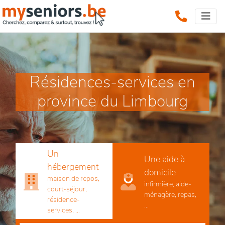
Résidences-services en
province du Limbourg
Un
Une aide à
hébergement
domicile
maison de repos,
infirmière, aide-
court-séjour,
ménagère, repas,
résidence-
...
services, ...