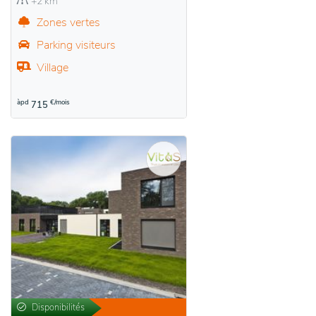
+2 km
Zones vertes
Parking visiteurs
Village
àpd
€/mois
715
Disponibilités