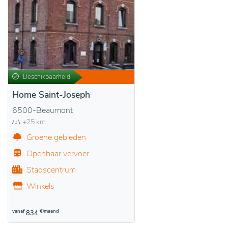
Beschikbaarheid
Home Saint-Joseph
6500-Beaumont
+25 km
Groene gebieden
Openbaar vervoer
Stadscentrum
Winkels
vanaf
€/maand
834