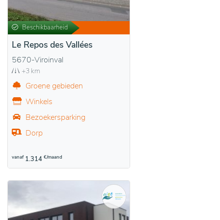
Beschikbaarheid
Le Repos des Vallées
5670-Viroinval
+3 km
Groene gebieden
Winkels
Bezoekersparking
Dorp
vanaf
€/maand
1.314