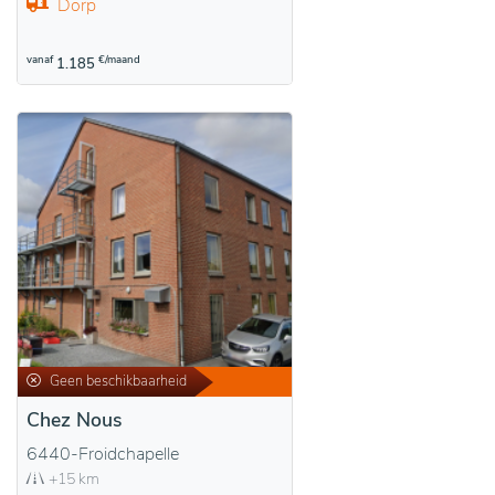
Dorp
vanaf
€/maand
1.185
Geen beschikbaarheid
Chez Nous
6440-Froidchapelle
+15 km