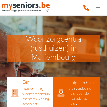
Woonzorgcentra
(rusthuizen) in
Mariembourg
Een
Hulp aan huis
huisvesting
thuisverpleging,
huishoudhulp,
woonzorgcentrum,
maaltijden aan
assistentiewoning,
huis, ...
serviceflat, ...