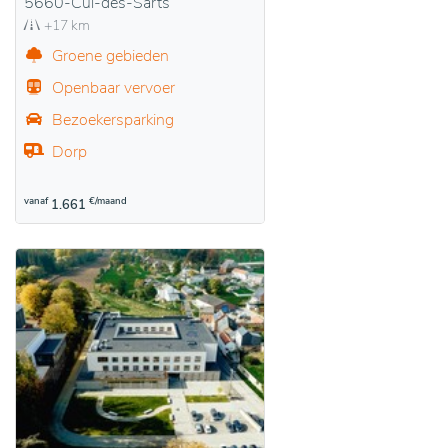
5660-Cul-des-Sarts
+17 km
Groene gebieden
Openbaar vervoer
Bezoekersparking
Dorp
vanaf
€/maand
1.661