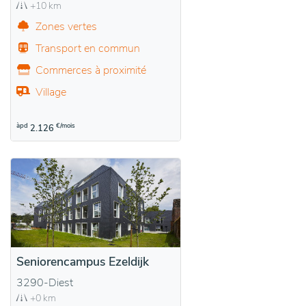
+10 km
Zones vertes
Transport en commun
Commerces à proximité
Village
àpd
€/mois
2.126
Seniorencampus Ezeldijk
3290-Diest
+0 km