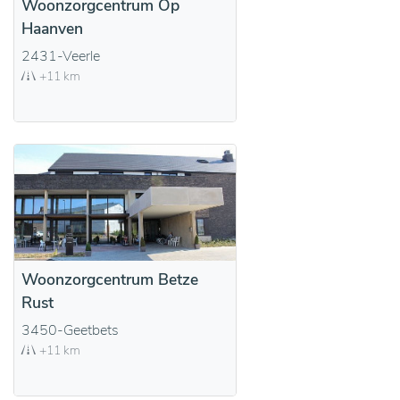
Woonzorgcentrum Op
Haanven
2431-Veerle
+11 km
Woonzorgcentrum Betze
Rust
3450-Geetbets
+11 km