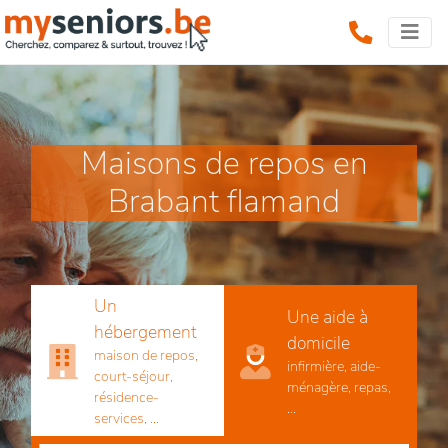
Maisons de repos en
Brabant flamand
Un
Une aide à
hébergement
domicile
maison de repos,
infirmière, aide-
court-séjour,
ménagère, repas,
résidence-
...
services, ...