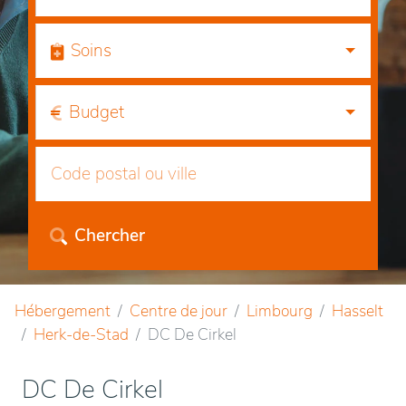
Soins
Budget
Chercher
Hébergement
Centre de jour
Limbourg
Hasselt
Herk-de-Stad
DC De Cirkel
DC De Cirkel