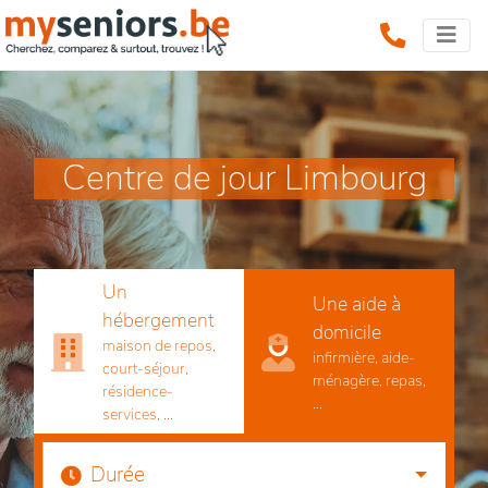
Centre de jour Limbourg
Un
Une aide à
hébergement
domicile
maison de repos,
infirmière, aide-
court-séjour,
ménagère, repas,
résidence-
...
services, ...
Durée