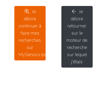
Je
Je
désire
désire
continuer à
retourner
faire mes
sur le
recherches
moteur de
sur
recherche
MySeniors.be
sur lequel
j'étais