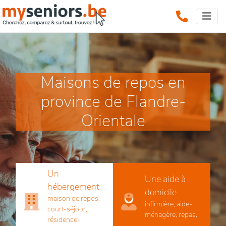
Maisons de repos en
province de Flandre-
Orientale
Un
Une aide à
hébergement
domicile
maison de repos,
infirmière, aide-
court-séjour,
ménagère, repas,
résidence-
...