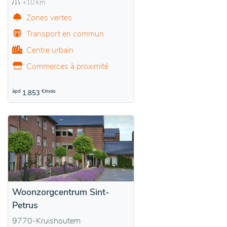
+10 km
Zones vertes
Transport en commun
Centre urbain
Commerces à proximité
àpd
€/mois
1.853
Woonzorgcentrum Sint-
Petrus
9770-Kruishoutem