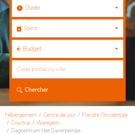
Durée
Soins
Budget
Chercher
Hébergement
Centre de jour
Flandre Occidentale
Courtrai
Waregem
Dagcentrum Het Gaverpeirdje