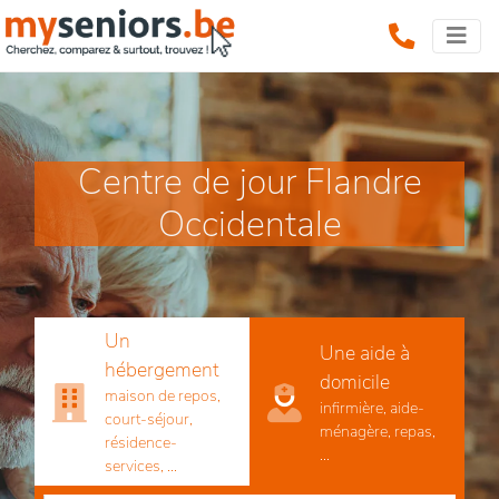
Centre de jour Flandre
Occidentale
Un
Une aide à
hébergement
domicile
maison de repos,
infirmière, aide-
court-séjour,
ménagère, repas,
résidence-
...
services, ...