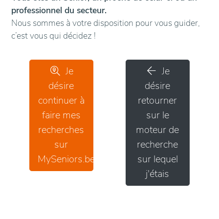
professionnel du secteur.
Nous sommes à votre disposition pour vous guider,
c’est vous qui décidez !
Je
Je
désire
désire
continuer à
retourner
faire mes
sur le
recherches
moteur de
sur
recherche
MySeniors.be
sur lequel
j'étais