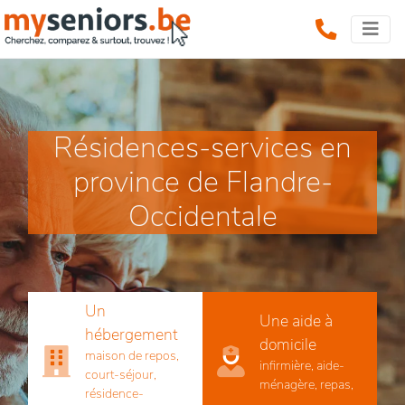
Résidences-services en
province de Flandre-
Occidentale
Un
Une aide à
hébergement
domicile
maison de repos,
infirmière, aide-
court-séjour,
ménagère, repas,
résidence-
...