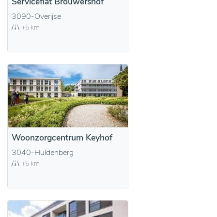
Serviceflat Brouwershof
3090-Overijse
+5 km
Woonzorgcentrum Keyhof
3040-Huldenberg
+5 km