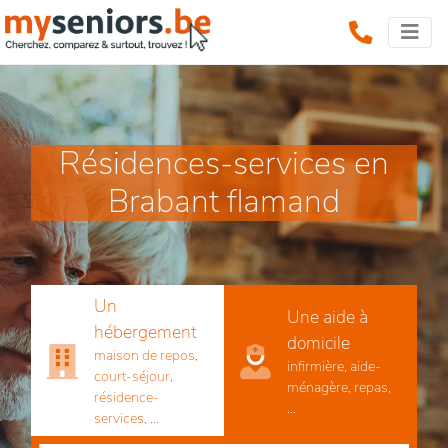
Résidences-services en
Brabant flamand
Un
Une aide à
hébergement
domicile
maison de repos,
infirmière, aide-
court-séjour,
ménagère, repas,
résidence-
...
services, ...