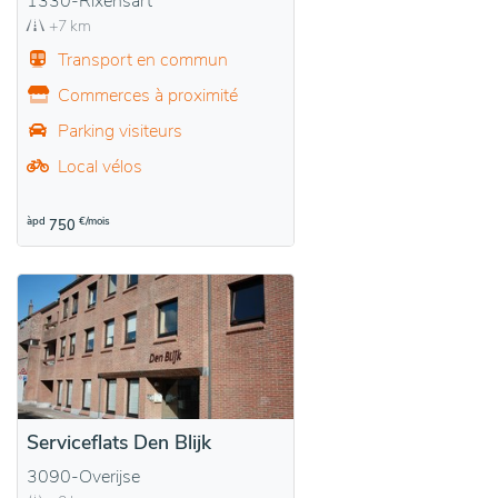
1330-Rixensart
+7 km
Transport en commun
Commerces à proximité
Parking visiteurs
Local vélos
àpd
€/mois
750
Serviceflats Den Blijk
3090-Overijse