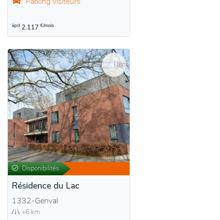
Parking visiteurs
àpd
€/mois
2.117
Disponibilités
Résidence du Lac
1332-Genval
+6 km