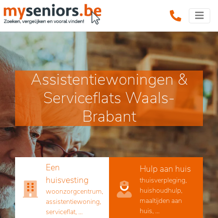
Assistentiewoningen &
Serviceflats Waals-
Brabant
Een
Hulp aan huis
huisvesting
thuisverpleging,
huishoudhulp,
woonzorgcentrum,
maaltijden aan
assistentiewoning,
huis, ...
serviceflat, ...