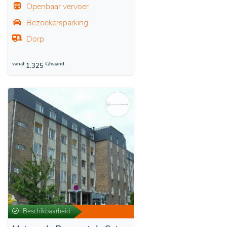
Openbaar vervoer
Bezoekersparking
Dorp
vanaf
€/maand
1.325
Beschikbaarheid