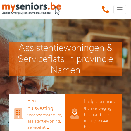
Assistentiewoningen &
Serviceflats in provincie
Namen
Een
Hulp aan huis
huisvesting
thuisverpleging,
huishoudhulp,
woonzorgcentrum,
maaltijden aan
assistentiewoning,
huis, ...
serviceflat, ...