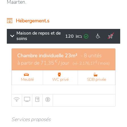
Maarten.
Hébergement.s
Maison de repos et de
120
soins
Chambre individuelle 23m²
- 8 unités
€
à partir de
71,35
/ jour
€
(+/-
2.176,17
/ mois)
Meublé
WC privé
SDB privée
Services proposés