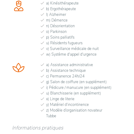
a) Kinésithérapeute
b) Ergothérapeute
l) Alzheimer
m) Démence
n) Désorientation
o) Parkinson
p) Soins palliatifs
u) Résidents fugueurs
v) Surveillance médicale de nuit
w) Système d'appel d'urgence
a) Assistance administrative
b) Assistance technique
c) Permanence 24h/24
g) Salon de coiffure (en supplément)
i) Pédicure / manucure (en supplément)
u) Blanchisserie (en supplément)
x) Linge de literie
y) Matériel d'incontinence
z) Modèle d’organisation novateur
Tubbe
Informations pratiques