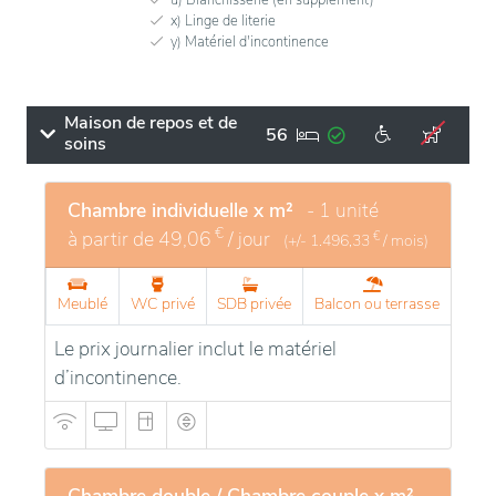
x) Linge de literie
y) Matériel d'incontinence
Maison de repos et de
56
soins
Chambre individuelle x m²
- 1 unité
€
à partir de
49,06
/ jour
€
(+/-
1.496,33
/ mois)
Meublé
WC privé
SDB privée
Balcon ou terrasse
Le prix journalier inclut le matériel
d’incontinence.
Chambre double / Chambre couple x m²