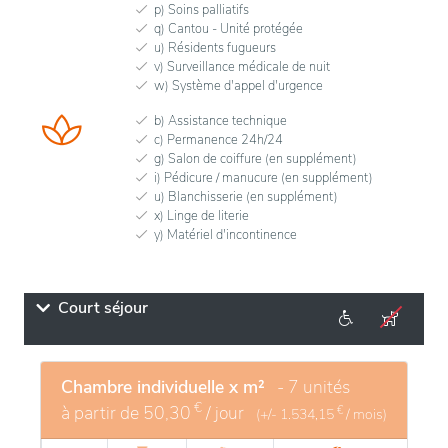
p) Soins palliatifs
q) Cantou - Unité protégée
u) Résidents fugueurs
v) Surveillance médicale de nuit
w) Système d'appel d'urgence
b) Assistance technique
c) Permanence 24h/24
g) Salon de coiffure (en supplément)
i) Pédicure / manucure (en supplément)
u) Blanchisserie (en supplément)
x) Linge de literie
y) Matériel d'incontinence
Court séjour
Chambre individuelle x m²
- 7 unités
€
à partir de
50,30
/ jour
€
(+/-
1.534,15
/ mois)