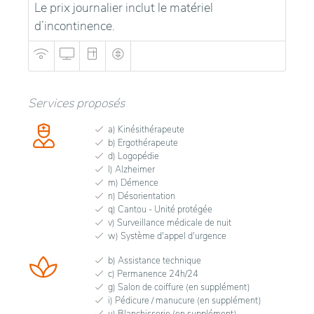
Le prix journalier inclut le matériel
d’incontinence.
Services proposés
a) Kinésithérapeute
b) Ergothérapeute
d) Logopédie
l) Alzheimer
m) Démence
n) Désorientation
q) Cantou - Unité protégée
v) Surveillance médicale de nuit
w) Système d'appel d'urgence
b) Assistance technique
c) Permanence 24h/24
g) Salon de coiffure (en supplément)
i) Pédicure / manucure (en supplément)
u) Blanchisserie (en supplément)