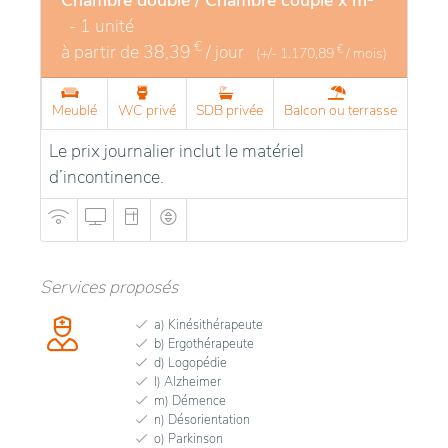
- 1 unité
€
à partir de
38,39
/ jour
€
(+/-
1.170,89
/ mois)
Meublé
WC privé
SDB privée
Balcon ou terrasse
Le prix journalier inclut le matériel
d’incontinence.
Services proposés
a) Kinésithérapeute
b) Ergothérapeute
d) Logopédie
l) Alzheimer
m) Démence
n) Désorientation
o) Parkinson