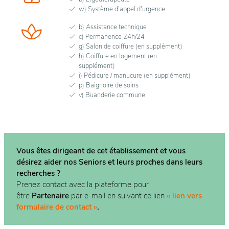
w) Système d'appel d'urgence
b) Assistance technique
c) Permanence 24h/24
g) Salon de coiffure (en supplément)
h) Coiffure en logement (en
supplément)
i) Pédicure / manucure (en supplément)
p) Baignoire de soins
v) Buanderie commune
Vous êtes dirigeant de cet établissement et vous
désirez aider nos Seniors et leurs proches dans
leurs
recherches ?
Prenez contact avec la plateforme pour
être
Partenaire
par e-mail en suivant ce lien
« lien vers
formulaire de contact »
.