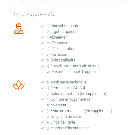
Services proposés
a) Kinésithérapeute
b) Ergothérapeute
l) Alzheimer
m) Démence
n) Désorientation
o) Parkinson
p) Soins palliatifs
v) Surveillance médicale de nuit
w) Système d'appel d'urgence
b) Assistance technique
c) Permanence 24h/24
g) Salon de coiffure (en supplément)
h) Coiffure en logement (en
supplément)
i) Pédicure / manucure (en supplément)
p) Baignoire de soins
x) Linge de literie
y) Matériel d'incontinence