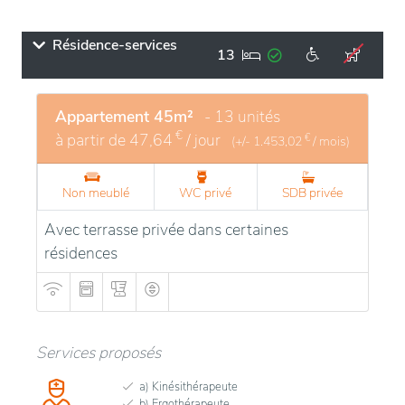
Résidence-services
13
Appartement 45m²
- 13 unités
€
à partir de
47,64
/ jour
€
(+/-
1.453,02
/ mois)
Non meublé
WC privé
SDB privée
Avec terrasse privée dans certaines
résidences
Services proposés
a) Kinésithérapeute
b) Ergothérapeute