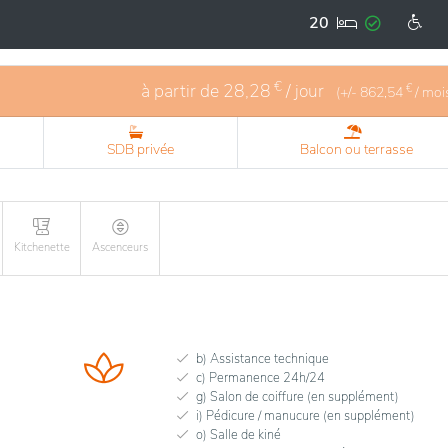
20
€
à partir de
28,28
/ jour
€
(+/-
862,54
/ moi
SDB privée
Balcon ou terrasse
Kitchenette
Ascenceurs
b) Assistance technique
c) Permanence 24h/24
g) Salon de coiffure (en supplément)
i) Pédicure / manucure (en supplément)
o) Salle de kiné