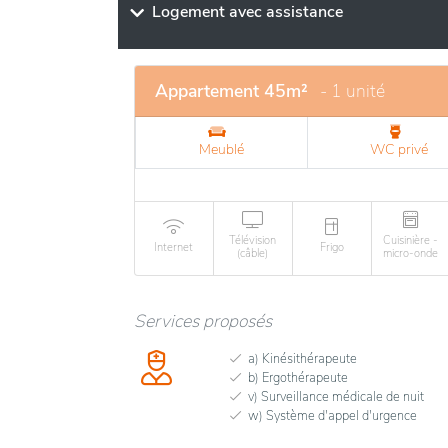
Logement avec assistance
Appartement 45m²
- 1 unité
Meublé
WC privé
Télévision
Cuisinière -
Internet
Frigo
(câble)
micro-onde
Services proposés
a) Kinésithérapeute
b) Ergothérapeute
v) Surveillance médicale de nuit
w) Système d'appel d'urgence