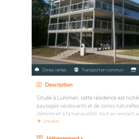
Zones vertes
Transport en commun
Description
Située à Lummen, cette résidence est nich
paysages verdoyants et de zones naturelles 
détente et à la tranquillité, tout en restan
bénéficie d'une proximité avec des parcs et 
Lire plus
avec la nature.
Hébergement.s