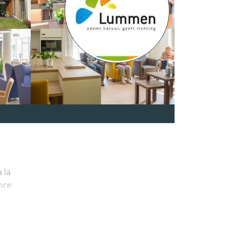
e
 la
ence
nnexion