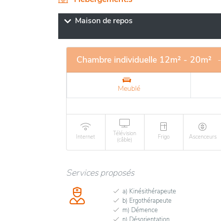
En termes de possibilités, la résidence pro
un personnel attentif et qualifié. Elle se d
Maison de repos
confortables, conçus pour offrir un cadre de
également à maintenir une vie sociale activ
Chambre individuelle 12m² - 20m²
Meublé
Télévision
Internet
Frigo
Ascenceurs
(câble)
Services proposés
a) Kinésithérapeute
b) Ergothérapeute
m) Démence
n) Désorientation