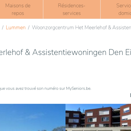
Maisons de
Résidences-
Servic
repos
services
domic
Lummen
Woonzorgcentrum Het Meerlehof & Assisten
lehof & Assistentiewoningen Den E
t que vous avez trouvé son numéro sur MySeniors.be.