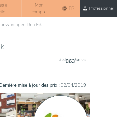
es à
Mon
FR
Professionnel
ile
compte
tiewoningen Den Eik
ik
àpd
€/mois
863
Dernière mise à jour des prix :
02/04/2019