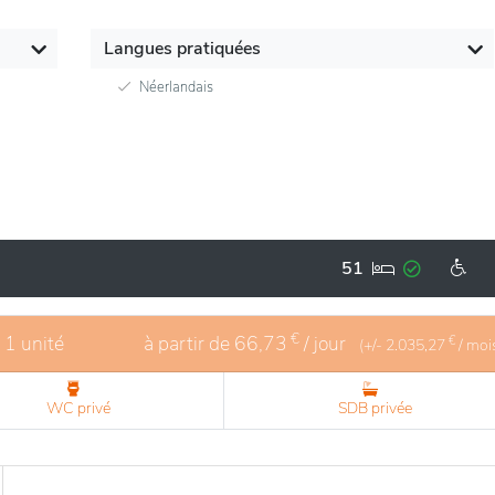
Langues pratiquées
Néerlandais
51
€
- 1 unité
à partir de
66,73
/ jour
€
(+/-
2.035,27
/ moi
WC privé
SDB privée