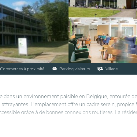
Commerces à proximité
Parking visiteurs
Village
ée dans un environnement paisible en Belgique, entourée d
attrayantes. L'emplacement offre un cadre serein, propice à
t accessible grâce à de bonnes connexions routières. La résid
des jardins, favorisant les promenades en plein air et la co