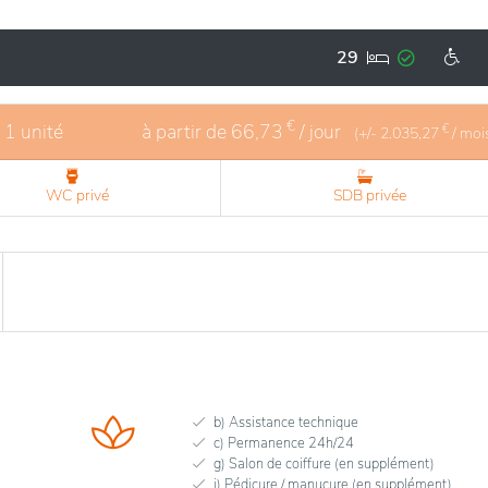
pose des services de soins adaptés aux besoins des résidents
istingue par ses équipements modernes et ses espaces de vie
29
 vie agréable et sécurisé. Les activités organisées contribue
e et enrichissante, répondant ainsi aux attentes de ses occu
€
- 1 unité
à partir de
66,73
/ jour
€
(+/-
2.035,27
/ moi
WC privé
SDB privée
b) Assistance technique
c) Permanence 24h/24
g) Salon de coiffure (en supplément)
i) Pédicure / manucure (en supplément)