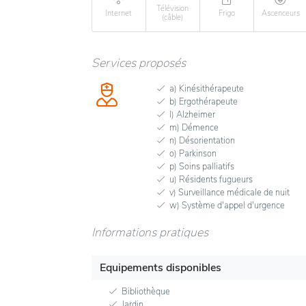
Télévision
Internet
Frigo
Ascenceurs
(câble)
Services proposés
a) Kinésithérapeute
b) Ergothérapeute
l) Alzheimer
m) Démence
n) Désorientation
o) Parkinson
p) Soins palliatifs
u) Résidents fugueurs
v) Surveillance médicale de nuit
w) Système d'appel d'urgence
Informations pratiques
Equipements disponibles
Bibliothèque
Jardin