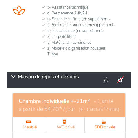
b) Assistance technique
c) Permanence 24h/24
g) Salon de coiffure (en supplément)
i) Pédicure / manucure (en supplément)
u) Blanchisserie (en supplément)
x) Linge de literie
y) Matériel d'incontinence
z) Modèle d’organisation novateur
Tubbe
Maison de repos et de soins
Chambre individuelle +-21m²
- 1 unité
€
à partir de
54,70
/ jour
€
(+/-
1.668,35
/ mois)
Meublé
WC privé
SDB privée