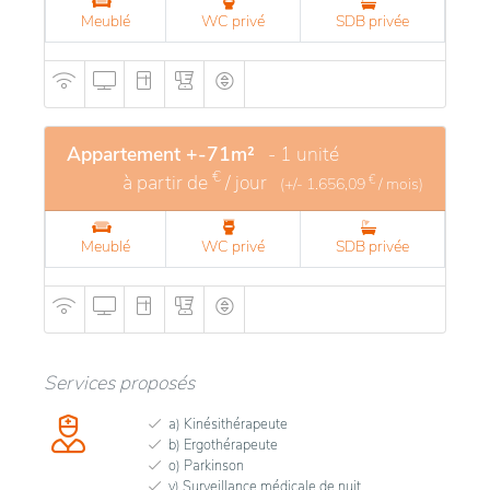
Meublé
WC privé
SDB privée
Appartement +-71m²
- 1 unité
€
à partir de
/ jour
€
(+/-
1.656,09
/ mois)
Meublé
WC privé
SDB privée
Services proposés
a) Kinésithérapeute
b) Ergothérapeute
o) Parkinson
v) Surveillance médicale de nuit