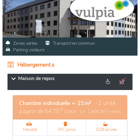
Zones vertes
Transport en commun
Parking visiteurs
Hébergement.s
Maison de repos
Chambre individuelle +-21m²
- 1 unité
€
à partir de
54,70
/ jour
€
(+/-
1.668,35
/ mois)
Meublé
WC privé
SDB privée