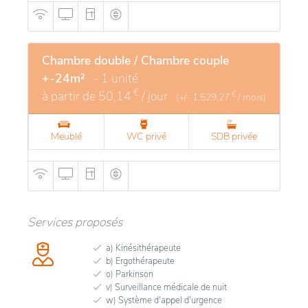
Chambre double / Chambre couple
+-24m²
- 1 unité
€
à partir de
50,14
/ jour
€
(+/-
1.529,27
/ mois)
Meublé
WC privé
SDB privée
Services proposés
a) Kinésithérapeute
b) Ergothérapeute
o) Parkinson
v) Surveillance médicale de nuit
w) Système d'appel d'urgence