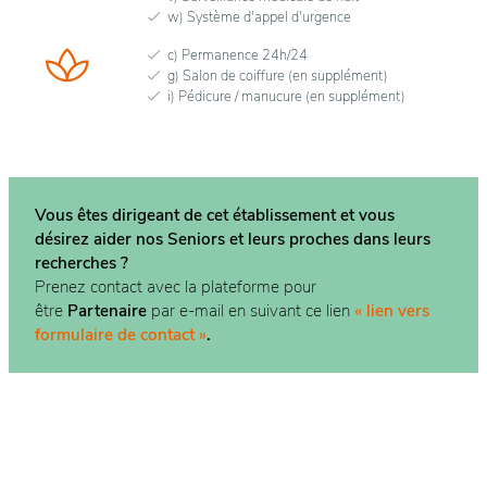
w) Système d'appel d'urgence
c) Permanence 24h/24
g) Salon de coiffure (en supplément)
i) Pédicure / manucure (en supplément)
Vous êtes dirigeant de cet établissement et vous
désirez aider nos Seniors et leurs proches dans
leurs
recherches ?
Prenez contact avec la plateforme pour
être
Partenaire
par e-mail en suivant ce lien
« lien vers
formulaire de contact »
.