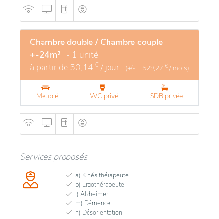
Chambre double / Chambre couple
+-24m²
- 1 unité
€
à partir de
50,14
/ jour
€
(+/-
1.529,27
/ mois)
Meublé
WC privé
SDB privée
Services proposés
a) Kinésithérapeute
b) Ergothérapeute
l) Alzheimer
m) Démence
n) Désorientation