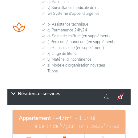
o) Parkinson
v) Surveillance médicale de nuit
w) Système d'appel d'urgence
b) Assistance technique
c) Permanence 24h/24
g) Salon de coiffure (en supplément)
i) Pédicure / manucure (en supplément)
u) Blanchisserie (en supplément)
x) Linge de literie
y) Matériel d'incontinence
z) Modèle d’organisation novateur
Tubbe
Résidence-services
Appartement +-47m²
- 1 unité
€
à partir de
/ jour
€
(+/-
1.199,25
/ mois)