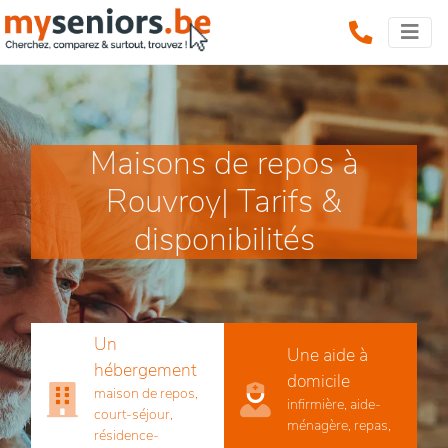
Maisons de repos à
Rouvroy| Tarifs &
disponibilités
Un
Une aide à
hébergement
domicile
maison de repos,
infirmière, aide-
court-séjour,
ménagère, repas,
résidence-
...