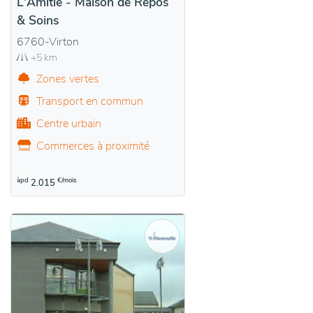
L'Amitié - Maison de Repos
& Soins
6760-Virton
+5 km
Zones vertes
Transport en commun
Centre urbain
Commerces à proximité
àpd
€/mois
2.015