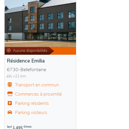
Aucune disponibilités
Résidence Emilia
6730-Bellefontaine
+21 km
Transport en commun
Commerces à proximité
Parking résidents
Parking visiteurs
àpd
€/mois
1.495