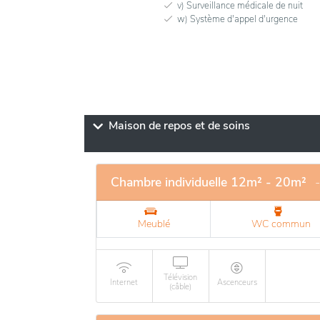
v) Surveillance médicale de nuit
w) Système d'appel d'urgence
Maison de repos et de soins
Chambre individuelle 12m² - 20m²
Meublé
WC commun
Télévision
Internet
Ascenceurs
(câble)