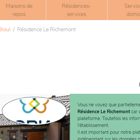
Maisons de
Résidences-
Servic
repos
services
domic
Bioul
Résidence Le Richemont
Vous ne voyez que partielleme
Résidence Le Richemont
car c
plateforme. Toutefois les info
l'établissement.
Il est important pour notre pla
indépendant sur les données