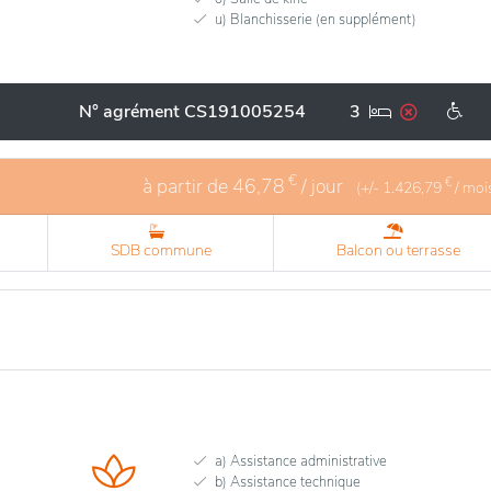
u) Blanchisserie (en supplément)
N° agrément CS191005254
3
€
à partir de
46,78
/ jour
€
(+/-
1.426,79
/ moi
SDB commune
Balcon ou terrasse
a) Assistance administrative
b) Assistance technique