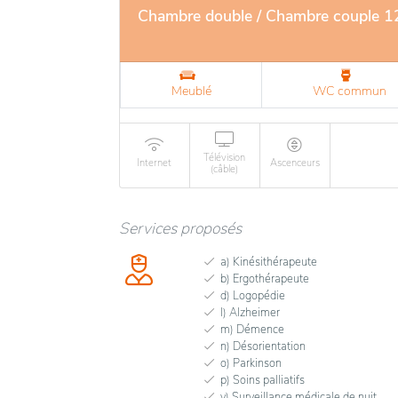
Chambre double / Chambre couple 
Meublé
WC commun
Télévision
Internet
Ascenceurs
(câble)
Services proposés
a) Kinésithérapeute
b) Ergothérapeute
d) Logopédie
l) Alzheimer
m) Démence
n) Désorientation
o) Parkinson
p) Soins palliatifs
v) Surveillance médicale de nuit