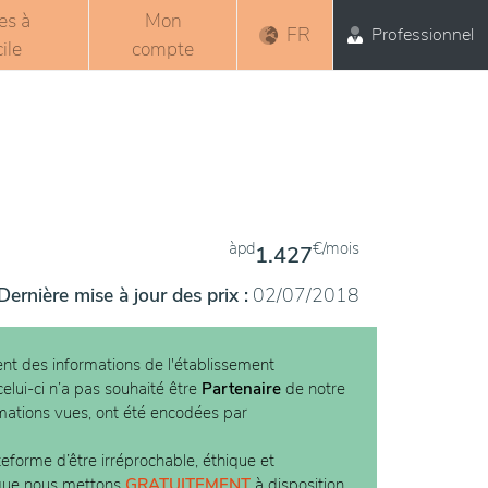
es à
Mon
FR
Professionnel
ile
compte
àpd
€/mois
1.427
Dernière mise à jour des prix :
02/07/2018
nt des informations de l'établissement
elui-ci n’a pas souhaité être
Partenaire
de notre
rmations vues, ont été encodées par
teforme d’être irréprochable, éthique et
 que nous mettons
GRATUITEMENT
à disposition