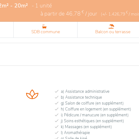
12m² - 20m²
- 1 unité
€
à partir de
46,78
/ jour
€
(+/-
1.426,79
/ moi
SDB commune
Balcon ou terrasse
a) Assistance administrative
b) Assistance technique
g) Salon de coiffure (en supplément)
h) Coiffure en logement (en supplément)
i) Pédicure / manucure (en supplément)
j) Soins esthétiques (en supplément)
k) Massages (en supplément)
l) Aromathérapie
o) Salle de kiné