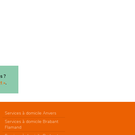
s ?
t »
.
Services à domicile Anvers
Services à domicile Brabant
Flamand