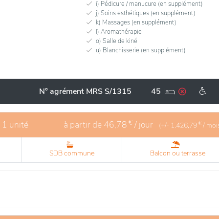
i) Pédicure / manucure (en supplément)
j) Soins esthétiques (en supplément)
k) Massages (en supplément)
l) Aromathérapie
o) Salle de kiné
u) Blanchisserie (en supplément)
N° agrément MRS S/1315
45
€
- 1 unité
à partir de
46,78
/ jour
€
(+/-
1.426,79
/ moi
SDB commune
Balcon ou terrasse