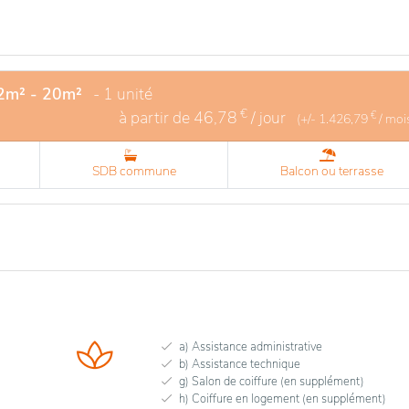
12m² - 20m²
- 1 unité
€
à partir de
46,78
/ jour
€
(+/-
1.426,79
/ moi
SDB commune
Balcon ou terrasse
a) Assistance administrative
b) Assistance technique
g) Salon de coiffure (en supplément)
h) Coiffure en logement (en supplément)