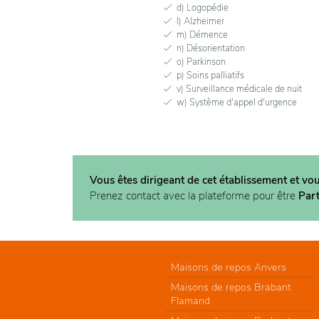
d) Logopédie
l) Alzheimer
m) Démence
n) Désorientation
o) Parkinson
p) Soins palliatifs
v) Surveillance médicale de nuit
w) Système d'appel d'urgence
Vous êtes dirigeant de cet établissement et vo
Prenez contact avec la plateforme pour être
Par
Maisons de repos Anvers
Maisons de repos Brabant
Flamand