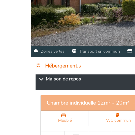
Zones vertes
Transport en commun
Hébergement.s
Maison de repos
Chambre individuelle 12m² - 20m²
Meublé
WC commun