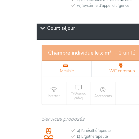
w) Système d'appel d'urgence
Court séjour
Chambre individuelle x m²
- 1 unité
Meublé
WC commun
Télévision
Internet
Ascenceurs
(câble)
Services proposés
a) Kinésithérapeute
b) Ergothérapeute