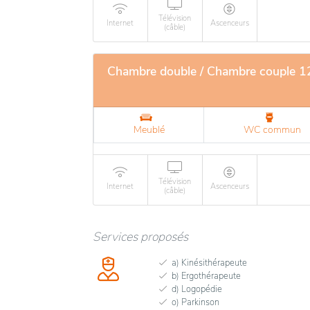
Télévision
Internet
Ascenceurs
(câble)
Chambre double / Chambre couple 
Meublé
WC commun
Télévision
Internet
Ascenceurs
(câble)
Services proposés
a) Kinésithérapeute
b) Ergothérapeute
d) Logopédie
o) Parkinson