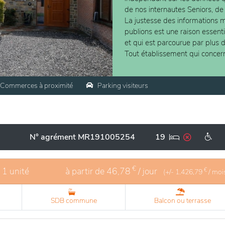
de nos internautes Seniors, de
La justesse des informations m
publions est une raison essent
et qui est parcourue par plus 
Tout établissement qui concer
Commerces à proximité
Parking visiteurs
N° agrément MR191005254
19
€
- 1 unité
à partir de
46,78
/ jour
€
(+/-
1.426,79
/ moi
SDB commune
Balcon ou terrasse