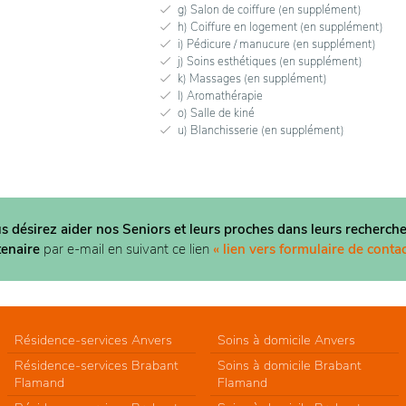
g) Salon de coiffure (en supplément)
h) Coiffure en logement (en supplément)
i) Pédicure / manucure (en supplément)
j) Soins esthétiques (en supplément)
k) Massages (en supplément)
l) Aromathérapie
o) Salle de kiné
u) Blanchisserie (en supplément)
us désirez aider nos Seniors et leurs proches dans
leurs recherche
tenaire
par e-mail en suivant ce lien
« lien vers formulaire de contac
Résidence-services Anvers
Soins à domicile Anvers
Résidence-services Brabant
Soins à domicile Brabant
Flamand
Flamand