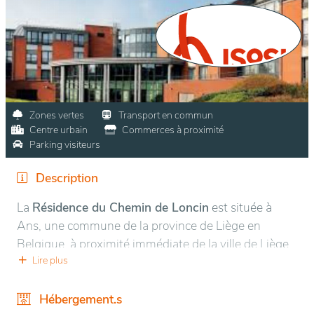
Zones vertes
Transport en commun
Centre urbain
Commerces à proximité
Parking visiteurs
Description
La
Résidence du Chemin de Loncin
est située à
Ans, une commune de la province de Liège en
Belgique, à proximité immédiate de la ville de Liège,
offrant un environnement calme tout en étant bien
Lire plus
desservie par les axes de transport. Ce lieu bénéficie
d'une accessibilité facile aux commerces, services et
Hébergement.s