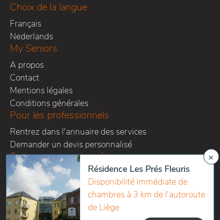
Choix de la langue
Français
Nederlands
My Seniors
A propos
Contact
Mentions légales
Conditions générales
Pour les professionnels
Rentrez dans l'annuaire des services
Demander un devis personnalisé
Suivez-nous sur les réseaux
×
Résidence Les Prés Fleuris
Disponibilité immédiate de
chambres à 3 km de l'autoroute
de Liège
Copyright 2016-2026 Home sweet homes SPRL - All right