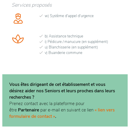
Services proposés
w) Système d'appel d'urgence
b) Assistance technique
i) Pédicure / manucure (en supplément)
u) Blanchisserie (en supplément)
v) Buanderie commune
Vous êtes dirigeant de cet établissement et vous
désirez aider nos Seniors et leurs proches dans
leurs
recherches ?
Prenez contact avec la plateforme pour
être
Partenaire
par e-mail en suivant ce lien
« lien vers
formulaire de contact »
.