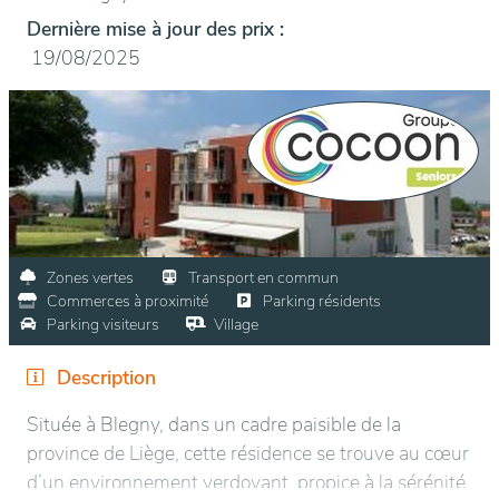
Dernière mise à jour des prix :
19/08/2025
Zones vertes
Transport en commun
Commerces à proximité
Parking résidents
Parking visiteurs
Village
Description
Située à Blegny, dans un cadre paisible de la
province de Liège, cette résidence se trouve au cœur
d’un environnement verdoyant, propice à la sérénité