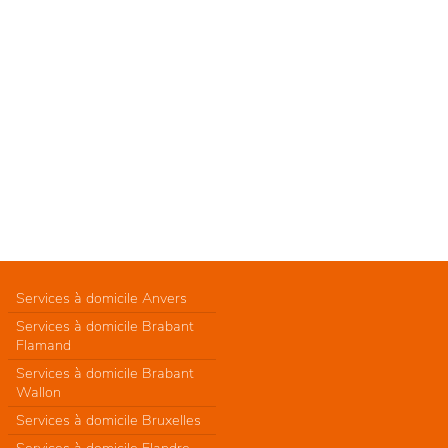
Services à domicile Anvers
Services à domicile Brabant
Flamand
Services à domicile Brabant
Wallon
Services à domicile Bruxelles