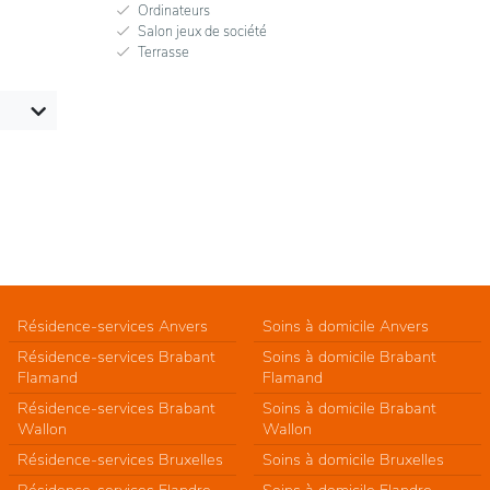
Ordinateurs
Salon jeux de société
Terrasse
Résidence-services Anvers
Soins à domicile Anvers
Résidence-services Brabant
Soins à domicile Brabant
Flamand
Flamand
Résidence-services Brabant
Soins à domicile Brabant
Wallon
Wallon
Résidence-services Bruxelles
Soins à domicile Bruxelles