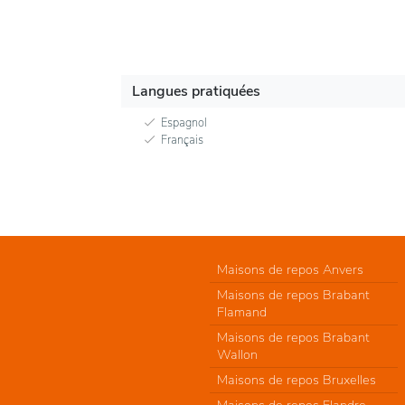
Langues pratiquées
Espagnol
Français
Maisons de repos Anvers
Maisons de repos Brabant
Flamand
Maisons de repos Brabant
Wallon
Maisons de repos Bruxelles