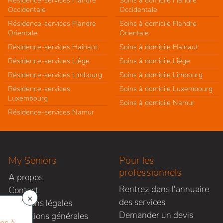
Résidence-services Flandre
Soins à domicile Flandre
Occidentale
Occidentale
Résidence-services Flandre
Soins à domicile Flandre
Orientale
Orientale
Résidence-services Hainaut
Soins à domicile Hainaut
Résidence-services Liège
Soins à domicile Liège
Résidence-services Limbourg
Soins à domicile Limbourg
Résidence-services
Soins à domicile Luxembourg
Luxembourg
Soins à domicile Namur
Résidence-services Namur
My Seniors
Pour les
professionnels
A propos
Rentrez dans l'annuaire
Contact
×
des services
Mentions légales
Demander un devis
Conditions générales