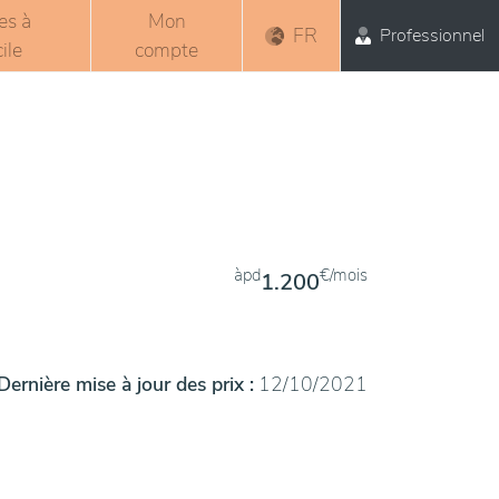
es à
Mon
FR
Professionnel
ile
compte
àpd
€/mois
1.200
Dernière mise à jour des prix :
12/10/2021