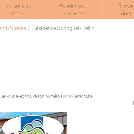
Maisons de
Résidences-
Servic
repos
services
domic
aint-Nicolas
Résidence Springuel-Hellin
t que vous avez trouvé son numéro sur MySeniors.be.