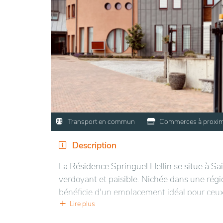
Transport en commun
Commerces à proxim
Description
La Résidence Springuel Hellin se situe à 
verdoyant et paisible. Nichée dans une régi
bénéficie d'un emplacement idéal pour ceux 
jardins bien entretenus, elle permet aux rés
Lire plus
proximité des commodités locales.