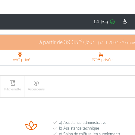
tions modernes et ses services de qualité, offrant un confort
mmuns sont conçus pour favoriser la convivialité et la dét
14
 soin pour garantir un bien-être quotidien. En outre, la
tées aux besoins et aux intérêts des résidents, contribuant 
€
à partir de
39,35
/ jour
€
(+/-
1.200,17
/ moi
WC privé
SDB privée
Kitchenette
Ascenceurs
a) Assistance administrative
b) Assistance technique
g) Salon de coiffure (en supplément)