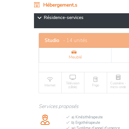
Hébergement.s
L’établissement est réputé pour ses installa
optimal aux personnes âgées. Les espaces co
Résidence-services
tandis que les chambres sont aménagées avec
résidence propose des activités variées adap
à une vie active et enrichissante.
Studio
- 14 unités
Meublé
Télévision
Cuisinière -
Internet
Frigo
(câble)
micro-onde
Services proposés
a) Kinésithérapeute
b) Ergothérapeute
w) Système d'appel d'urgence