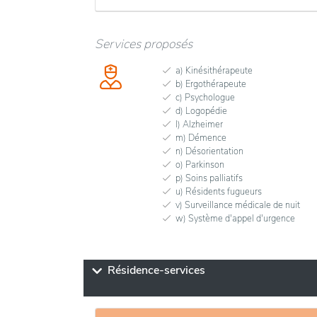
Services proposés
a) Kinésithérapeute
b) Ergothérapeute
c) Psychologue
d) Logopédie
l) Alzheimer
m) Démence
n) Désorientation
o) Parkinson
p) Soins palliatifs
u) Résidents fugueurs
v) Surveillance médicale de nuit
w) Système d'appel d'urgence
Résidence-services