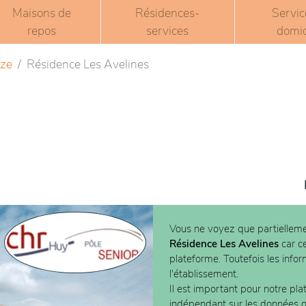
Maisons de
Résidences-
Servic
repos
services
domic
ze
Résidence Les Avelines
Vous ne voyez que partielleme
Résidence Les Avelines
car ce
plateforme. Toutefois les info
l'établissement.
Il est important pour notre pla
indépendant sur les données