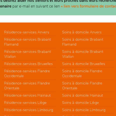
us désirez aider nos Seniors et leurs proches dans
leurs recherche
tenaire
par e-mail en suivant ce lien
« lien vers formulaire de contac
Résidence-services Anvers
Soins à domicile Anvers
Résidence-services Brabant
Soins à domicile Brabant
Flamand
Flamand
Résidence-services Brabant
Soins à domicile Brabant
Wallon
Wallon
Résidence-services Bruxelles
Soins à domicile Bruxelles
Résidence-services Flandre
Soins à domicile Flandre
Occidentale
Occidentale
Résidence-services Flandre
Soins à domicile Flandre
Orientale
Orientale
Résidence-services Hainaut
Soins à domicile Hainaut
Résidence-services Liège
Soins à domicile Liège
Résidence-services Limbourg
Soins à domicile Limbourg