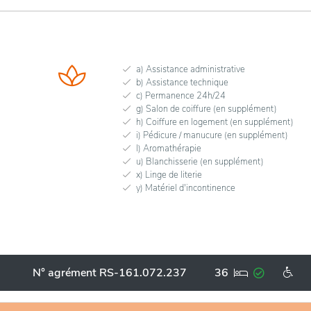
a) Assistance administrative
b) Assistance technique
c) Permanence 24h/24
g) Salon de coiffure (en supplément)
h) Coiffure en logement (en supplément)
i) Pédicure / manucure (en supplément)
l) Aromathérapie
u) Blanchisserie (en supplément)
x) Linge de literie
y) Matériel d'incontinence
N° agrément RS-161.072.237
36