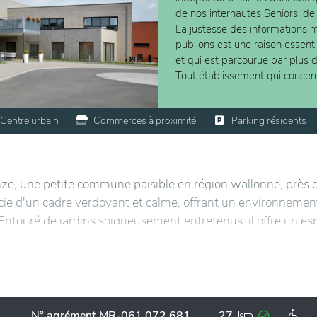
de nos internautes Seniors, de
La justesse des informations m
publions est une raison essent
et qui est parcourue par plus 
Tout établissement qui concer
Centre urbain
Commerces à proximité
Parking résidents
ze, une petite commune paisible en région wallonne, près 
cie d'un cadre verdoyant et calme, offrant un environnemen
. Entouré de jardins soigneusement entretenus, il offre un e
e moments de tranquillité en plein air. La proximité des
 l'accès aux commodités locales tout en restant à l'écart d
ur répondre aux besoins des résidents, tout en garantissant
N° agrément MR-061.072.681
27