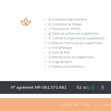
a) Assistance administrative
b) Assistance technique
c) Permanence 24h/24
g) Salon de coiffure (en supplément)
h) Coiffure en logement (en supplément)
i) Pédicure / manucure (en supplément)
l) Aromathérapie
o) Salle de kiné
u) Blanchisserie (en supplément)
x) Linge de literie
y) Matériel d'incontinence
N° agrément MR-061.072.681
52
€
à partir de
/ jour
€
(+/-
/ moi