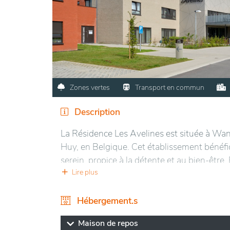
Zones vertes
Transport en commun
Description
La Résidence Les Avelines est située à Wan
Huy, en Belgique. Cet établissement bénéfi
serein, propice à la détente et au bien-être
agréable où les résidents peuvent profiter d
Lire plus
commerces et des services de Wanze facilite
tumulte urbain.
Hébergement.s
Les installations modernes sont pensées po
Maison de repos