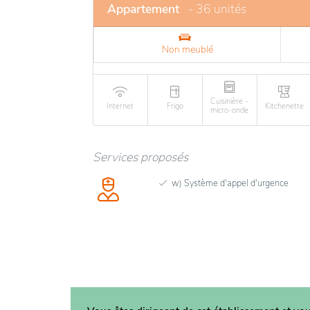
Appartement
- 36 unités
Non meublé
Cuisinière -
Internet
Frigo
Kitchenette
micro-onde
Services proposés
w) Système d'appel d'urgence