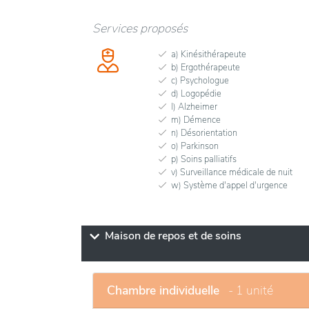
Services proposés
a) Kinésithérapeute
b) Ergothérapeute
c) Psychologue
d) Logopédie
l) Alzheimer
m) Démence
n) Désorientation
o) Parkinson
p) Soins palliatifs
v) Surveillance médicale de nuit
w) Système d'appel d'urgence
Maison de repos et de soins
Chambre individuelle
- 1 unité