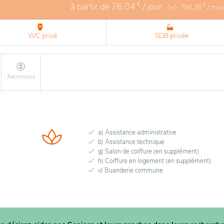
€
à partir de
26,04
/ jour
€
(+/-
794,38
/ moi
WC privé
SDB privée
Ascenceurs
a) Assistance administrative
b) Assistance technique
g) Salon de coiffure (en supplément)
h) Coiffure en logement (en supplément)
v) Buanderie commune