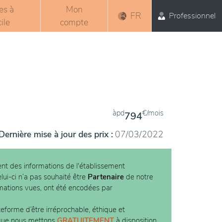
es à
Mon
FR
Professionnel
ile
compte
àpd
€/mois
794
Dernière mise à jour des prix :
07/03/2022
nt des informations de l'établissement
lui-ci n’a pas souhaité être
Partenaire
de notre
rmations vues, ont été encodées par
teforme d’être irréprochable, éthique et
 que nous mettons
GRATUITEMENT
à disposition