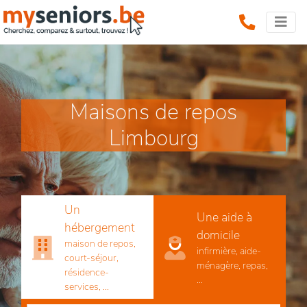
Maisons de repos
Limbourg
Un
Une aide à
hébergement
domicile
maison de repos,
infirmière, aide-
court-séjour,
ménagère, repas,
résidence-
...
services, ...