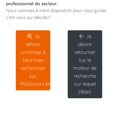
professionnel du secteur.
Nous sommes à votre disposition pour vous guider,
c’est vous qui décidez !
Je
Je
désire
désire
continuer à
retourner
faire mes
sur le
recherches
moteur de
sur
recherche
MySeniors.be
sur lequel
j'étais