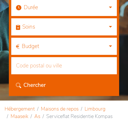
Durée
Soins
Budget
Chercher
Hébergement
Maisons de repos
Limbourg
Maaseik
As
Serviceflat Residentie Kompas