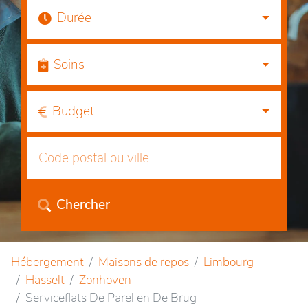
Durée
Soins
Budget
Chercher
Hébergement
Maisons de repos
Limbourg
Hasselt
Zonhoven
Serviceflats De Parel en De Brug