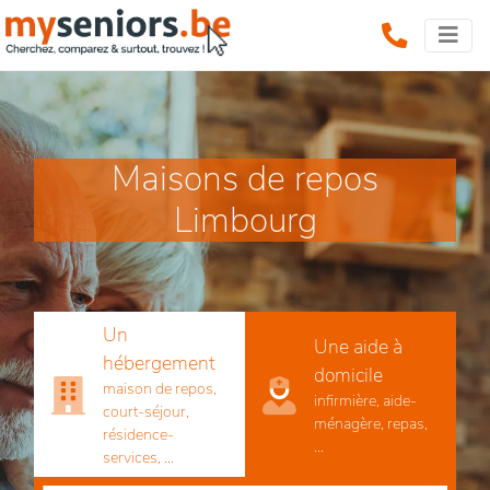
Maisons de repos
Limbourg
Un
Une aide à
hébergement
domicile
maison de repos,
infirmière, aide-
court-séjour,
ménagère, repas,
résidence-
...
services, ...