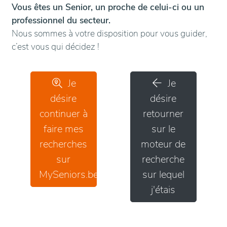
Vous êtes un Senior, un proche de celui-ci ou un
professionnel du secteur.
Nous sommes à votre disposition pour vous guider,
c’est vous qui décidez !
Je
Je
désire
désire
continuer à
retourner
faire mes
sur le
recherches
moteur de
sur
recherche
MySeniors.be
sur lequel
j'étais