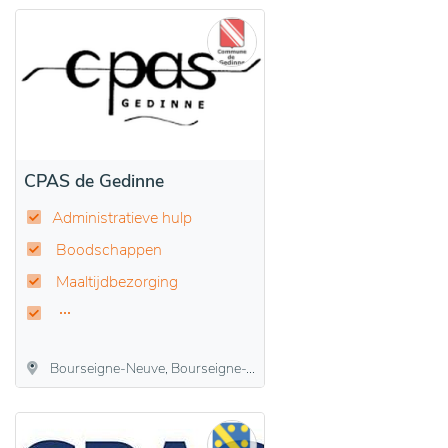
CPAS de Gedinne
Administratieve hulp
Boodschappen
Maaltijdbezorging
Bourseigne-Neuve, Bourseigne-Vieille, Gedinne, Houdremont, Louette-Saint-Denis, Louette-Saint-Pierre, Malvoisin, Patignies, Rienne, Sart-Custinne, Vencimont, Willerzie