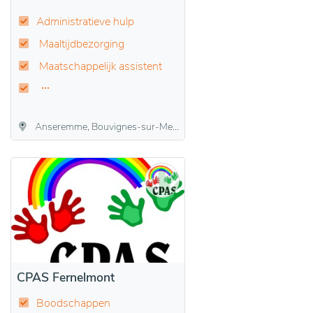
Administratieve hulp
Maaltijdbezorging
Maatschappelijk assistent
Anseremme, Bouvignes-sur-Meuse, Dinant, Drehance, Falmagne, Falmignoul, Foy-Notre-Dame, Furfooz, Lisogne, Sorinnes, Thynes
CPAS Fernelmont
Boodschappen