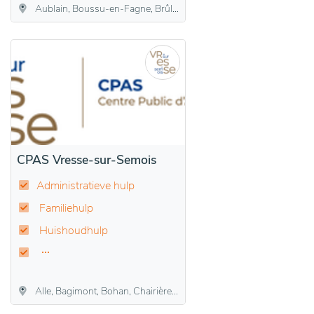
Aublain, Boussu-en-Fagne, Brûly, Brûly-de-Pesche, Couvin, Cul-des-Sarts, Dailly, Frasnes, Gonrieux, Mariembourg, Pesche, Petigny, Petite-Chapelle, Presgaux
CPAS Vresse-sur-Semois
Administratieve hulp
Familiehulp
Huishoudhulp
Alle, Bagimont, Bohan, Chairière, Laforet, Membre, Mouzaive, Nafraiture, Orchimont, Pussemange, Sugny, Vresse-sur-Semois