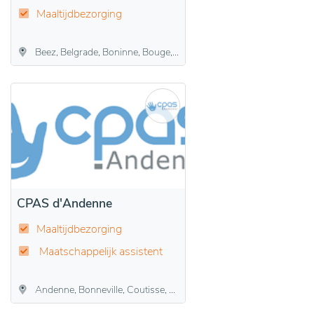
Maaltijdbezorging
Beez, Belgrade, Boninne, Bouge, Champion, Daussoulx, Dave, Flawinne, Gelbressée, Jambes, Malonne, Marche-les-Dames, Namen, Naninne, Saint-Marc, Saint-Servais, Suarlée, Temploux, Vedrin, Wépion, Wierde
CPAS d'Andenne
Maaltijdbezorging
Maatschappelijk assistent
Andenne, Bonneville, Coutisse, Landenne, Maizeret, Namêche, Sclayn, Seilles, Thon, Vezin