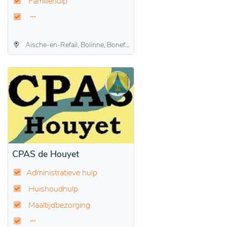
Familiehulp
Aische-en-Refail, Bolinne, Boneffe, Branchon, Dhuy, Eghezée, Hanret, Leuze, Liernu, Longchamps, Mehaigne, Noville-sur-Mehaigne, Saint-Germain, Taviers, Upigny, Waret-la-Chaussée
CPAS de Houyet
Administratieve hulp
Huishoudhulp
Maaltijdbezorging