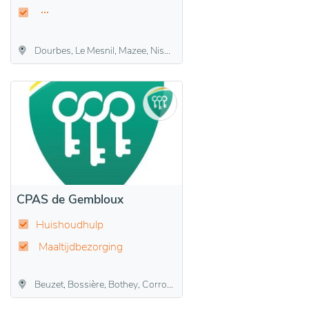
Dourbes, Le Mesnil, Mazee, Nismes, Oignies-en-Thiérache, Olloy-sur-Viroin, Treignes, Vierves-sur-Viroin, Viroinval
CPAS de Gembloux
Huishoudhulp
Maaltijdbezorging
Beuzet, Bossière, Bothey, Corroy-le-Château, Ernage, Gembloers, Grand-Leez, Grand-Manil, Isnes, Lonzée, Mazy, Sauvenière