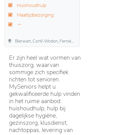
Huishoudhulp
Maaltijdbezorging
Bierwart, Cortil-Wodon, Fernelmont, Forville, Franc-Waret, Hemptinne, Hingeon, Marchovelette, Noville-les-Bois, Pontillas, Tillier
Er zijn heel wat vormen van
thuiszorg, waarvan
sommige zich specifiek
richten tot senioren.
MySeniors helpt u
gekwalificeerde hulp vinden
in het ruime aanbod:
huishoudhulp, hulp bij
dagelijkse hygiëne,
gezinszorg, klusdienst,
nachtoppas, levering van