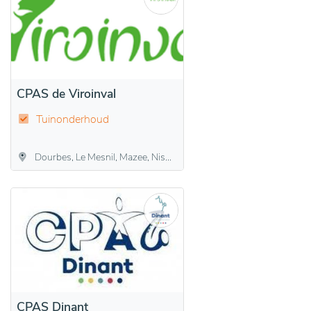
CPAS de Viroinval
Tuinonderhoud
Dourbes, Le Mesnil, Mazee, Nismes, Oignies-en-Thiérache, Olloy-sur-Viroin, Treignes, Vierves-sur-Viroin, Viroinval
CPAS Dinant