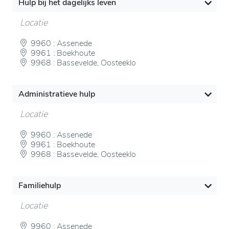
Hulp bij het dagelijks leven
Hulp nodig met jouw persoonlijke verzorging?
Locatie
"Wij helpen je bij ..."
9960 : Assenede
9961 : Boekhoute
jouw dagelijkse verzorging
9968 : Bassevelde, Oosteeklo
het aankleden
het eten
Administratieve hulp
het nemen van jouw medicatie
Locatie
jouw voet- en handverzorging, ...
9960 : Assenede
Hulp nodig met bij het huishouden?
9961 : Boekhoute
9968 : Bassevelde, Oosteeklo
"Wij helpen je bij ..."
het koken en de afwas
Familiehulp
de boodschappen
Locatie
de was en de plas
onderhoud van jouw woning, ...
9960 : Assenede