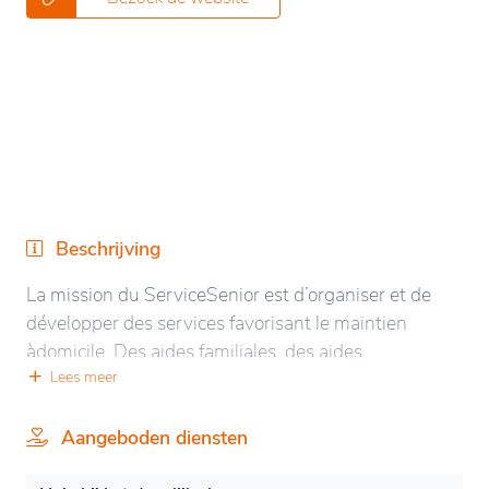
Beschrijving
La mission du ServiceSenior est d’organiser et de
développer des services favorisant le maintien
àdomicile. Des aides familiales, des aides
ménagères, une blanchisserie, des repas à domicile
Lees meer
sont mis en place afin de faciliter le quotidien des
aînés.
Aangeboden diensten
Pour contacter leService Senior, une permanence