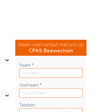
Neem snel contact met ons op
CPAS Beauvechain
Naam *
Voornaam *
Telefoon