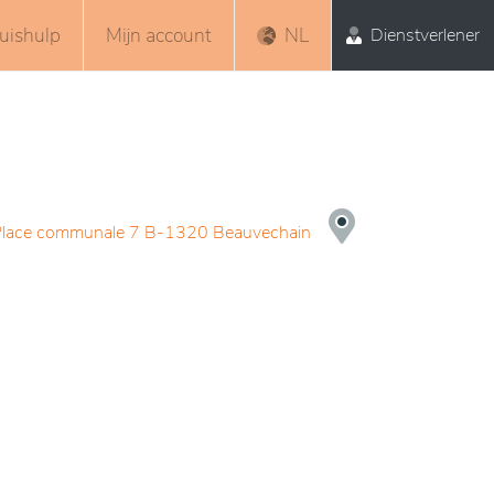
uishulp
Mijn account
NL
Dienstverlener
Place communale 7 B-1320 Beauvechain