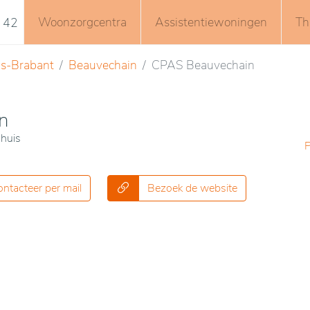
Woonzorgcentra
Assistentiewoningen
Th
 42
s-Brabant
Beauvechain
CPAS Beauvechain
n
 huis
ntacteer per mail
Bezoek de website