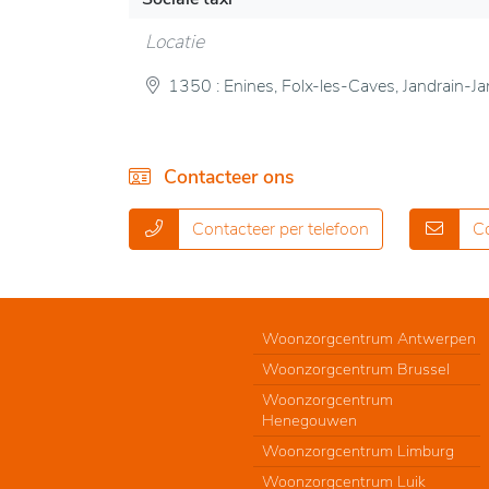
Locatie
1350 : Enines, Folx-les-Caves, Jandrain-Ja
Contacteer ons
Contacteer per telefoon
Co
Woonzorgcentrum Antwerpen
Woonzorgcentrum Brussel
Woonzorgcentrum
Henegouwen
Woonzorgcentrum Limburg
Woonzorgcentrum Luik