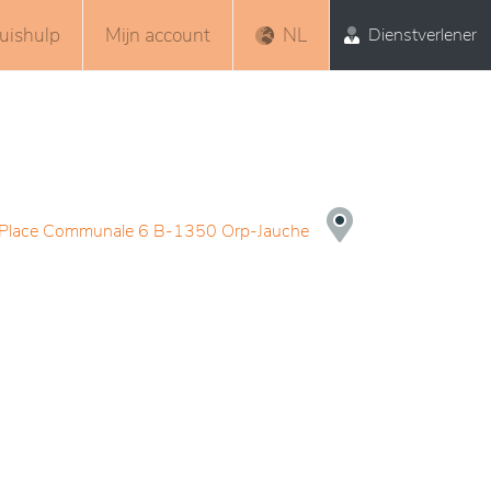
uishulp
Mijn account
NL
Dienstverlener
Place Communale 6 B-1350 Orp-Jauche