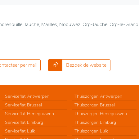
ndrenouille, Jauche, Marilles, Noduwez, Orp-Jauche, Orp-le-Grand
ntacteer per mail
Bezoek de website
Serviceflat Antwerpen
Thuiszorgen Antwerpen
Serviceflat Brussel
Thuiszorgen Brussel
Serviceflat Henegouwen
Thuiszorgen Henegouwen
Serviceflat Limburg
Thuiszorgen Limburg
Serviceflat Luik
Thuiszorgen Luik