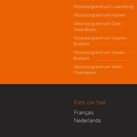
Woonzorgcentrum Luxemburg
Woonzorgcentrum Namen
Woonzorgcentrum Oost-
Vlaanderen
Woonzorgcentrum Vlaams-
Brabant
Woonzorgcentrum Waals-
Brabant
Woonzorgcentrum West-
Vlaanderen
Kies uw taal
Français
Nederlands