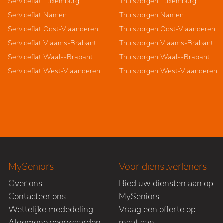
Serviceflat Luxemburg
Thuiszorgen Luxemburg
Serviceflat Namen
Thuiszorgen Namen
Serviceflat Oost-Vlaanderen
Thuiszorgen Oost-Vlaanderen
Serviceflat Vlaams-Brabant
Thuiszorgen Vlaams-Brabant
Serviceflat Waals-Brabant
Thuiszorgen Waals-Brabant
Serviceflat West-Vlaanderen
Thuiszorgen West-Vlaanderen
MySeniors
Voor dienstverleners
Over ons
Bied uw diensten aan op
Contacteer ons
MySeniors
Wettelijke mededeling
Vraag een offerte op
Algemene voorwaarden
maat aan