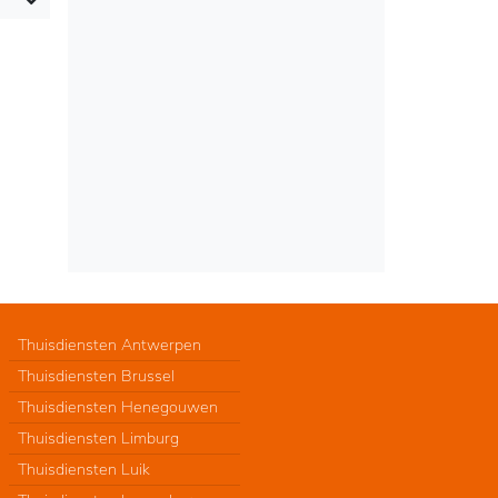
Thuisdiensten Antwerpen
Thuisdiensten Brussel
Thuisdiensten Henegouwen
Thuisdiensten Limburg
Thuisdiensten Luik