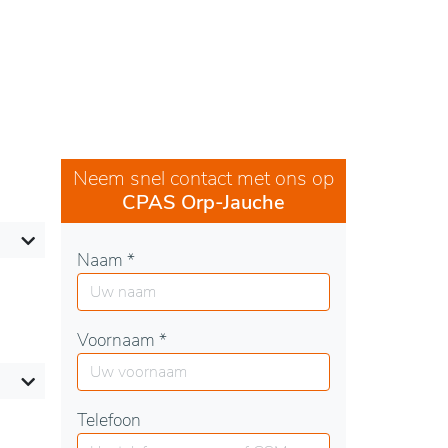
Neem snel contact met ons op
CPAS Orp-Jauche
Naam *
Voornaam *
Telefoon